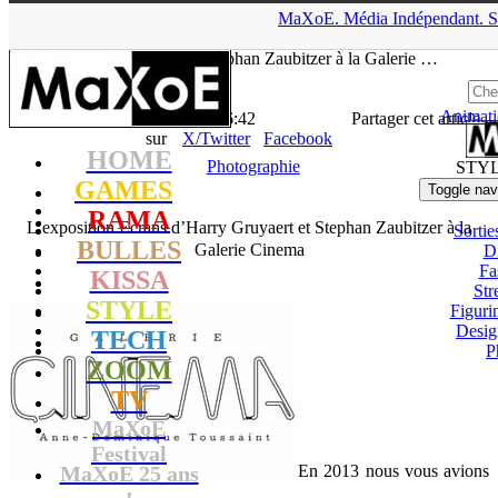
▲
MaXoE.
Média
Indépendant.
S
MaXoE
>
STYLE
>
News
>
Photographie
>
L’exposition Ecrans
d’Harry Gruyaert et Stephan Zaubitzer à la Galerie …
Animati
La Rédaction
- 16.04.15, 16:42
Partager cet article
sur
X/Twitter
Facebook
HOME
Photographie
STY
GAMES
Toggle nav
RAMA
L’exposition Ecrans d’Harry Gruyaert et Stephan Zaubitzer à la
Sortie
BULLES
Galerie Cinema
D
Fa
KISSA
Str
STYLE
Figuri
Desig
TECH
P
ZOOM
TV
MaXoE
Festival
MaXoE 25 ans
En 2013 nous vous avions
!