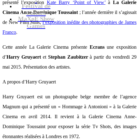
présenté l’exposition
Kate Barry ‘Point of View’
à
La Galerie
Festival de
Cinema Anne-Dominique Toussaint
Cannes
; l’année dernière il s’agissait
MaXoE Show
de New Film Stills,
l’exposition inédite des photographies de James
Games
Franco
.
Cette année La Galerie Cinema présente
Ecrans
une exposition
d’
Harry Gruyaert
et
Stephan Zaubitzer
à partir du vendredi 29
mai 2015. Présentation des artistes.
A propos d’Harry Gruyaert
Harry Gruyaert est un photographe belge membre de l’agence
Magnum qui a présenté un « Hommage à Antonioni » à la Galerie
Cinema en avril 2014. Il revient à la Galerie Cinema Anne-
Dominique Toussaint pour exposer la série Tv Shots, des images
étonnantes réalisées à Londres en 1972.