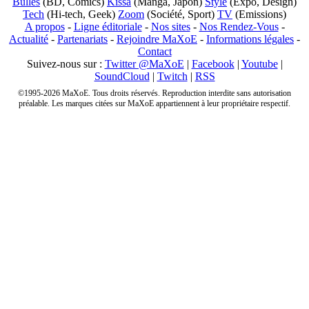
Bulles
(BD, Comics)
Kissa
(Manga, Japon)
Style
(Expo, Design)
Tech
(Hi-tech, Geek)
Zoom
(Société, Sport)
TV
(Emissions)
A propos
-
Ligne éditoriale
-
Nos sites
-
Nos Rendez-Vous
-
Actualité
-
Partenariats
-
Rejoindre MaXoE
-
Informations légales
-
Contact
Suivez-nous sur :
Twitter @MaXoE
|
Facebook
|
Youtube
|
SoundCloud
|
Twitch
|
RSS
©1995-2026 MaXoE. Tous droits réservés. Reproduction interdite sans autorisation
préalable. Les marques citées sur MaXoE appartiennent à leur propriétaire respectif.