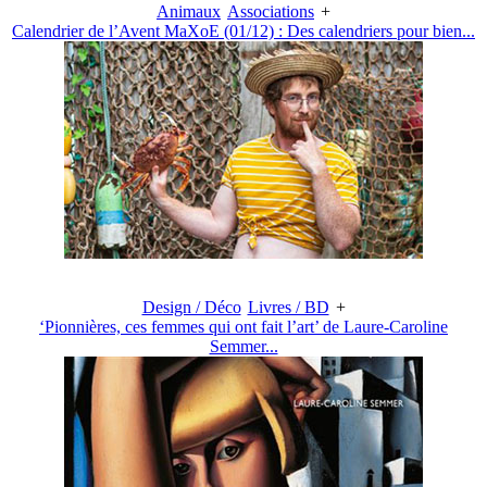
Animaux
Associations
+
Calendrier de l’Avent MaXoE (01/12) : Des calendriers pour bien...
Design / Déco
Livres / BD
+
‘Pionnières, ces femmes qui ont fait l’art’ de Laure-Caroline
Semmer...