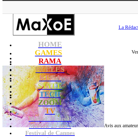
MaXoE
>
STYLE
>
La Rédac
HOME
GAMES
Ven
RAMA
BULLES
KISSA
STYLE
TECH
ZOOM
TV
MaXoE Festival
MaXoE 25 ans !
Avis aux amateurs
Festival de Cannes