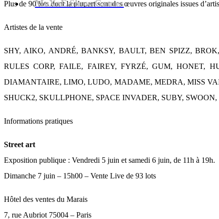
MaXoE Show Games
Plus de 90 lots dont la plupart sont des œuvres originales issues d’ar
Artistes de la vente
SHY, AIKO, ANDRÉ, BANKSY, BAULT, BEN SPIZZ, BROK,
RULES CORP, FAILE, FAIREY, FYRZÉ, GUM, HONET, 
DIAMANTAIRE, LIMO, LUDO, MADAME, MEDRA, MISS VAN
SHUCK2, SKULLPHONE, SPACE INVADER, SUBY, SWOON, 
Informations pratiques
Street art
Exposition publique : Vendredi 5 juin et samedi 6 juin, de 11h à 19h.
Dimanche 7 juin – 15h00 – Vente Live de 93 lots
Hôtel des ventes du Marais
7, rue Aubriot 75004 – Paris