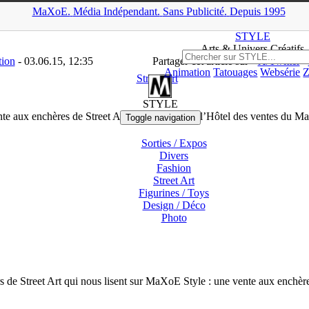
MaXoE.
Média
Indépendant.
▲
Sans Pub
licité
.
Depuis 1995
News
>
Street Art
>
Vente aux enchères de Street Art le 7 juin 2015 à 
STYLE
Arts & Univers Créatifs
tion
- 03.06.15, 12:35
Partager cet article sur
X/Twitter
Animation
Tatouages
Websérie
Z
Street Art
STYLE
te aux enchères de Street Art le 7 juin 2015 à l’Hôtel des ventes du Ma
Toggle navigation
Sorties
/ Expos
Divers
Fashion
Street Art
Figurines
/ Toys
Design
/ Déco
Photo
 de Street Art qui nous lisent sur MaXoE Style : une vente aux enchères 