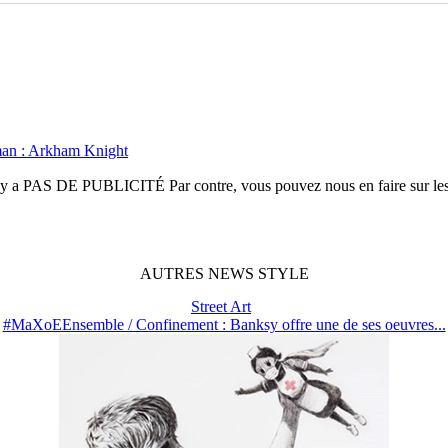
tman : Arkham Knight
n'y a
PAS DE PUBLICITÉ
Par contre, vous pouvez nous en faire sur le
AUTRES
NEWS
STYLE
Street Art
#MaXoEEnsemble / Confinement : Banksy offre une de ses oeuvres...