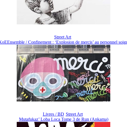
Street Art
EEnsemble / Confinement : ‘Explosion de mercis’ au personnel soign
Livres / BD
Street Art
Mutafukaz’ Loba Loca Tome 3 de Run (Ankama)