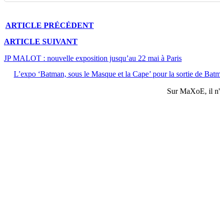
ARTICLE
PRÉCÉDENT
ARTICLE
SUIVANT
JP MALOT : nouvelle exposition jusqu’au 22 mai à Paris
L’expo ‘Batman, sous le Masque et la Cape’ pour la sortie de Ba
Sur
MaXoE
, il 