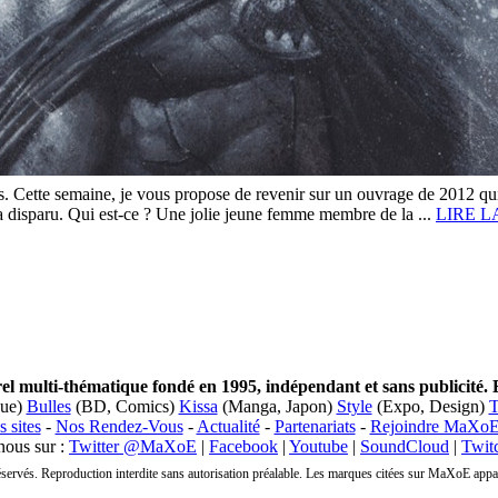
ns. Cette semaine, je vous propose de revenir sur un ouvrage de 2012 q
 disparu. Qui est-ce ? Une jolie jeune femme membre de la ...
LIRE L
 multi-thématique fondé en 1995, indépendant et sans publicité. 
que)
Bulles
(BD, Comics)
Kissa
(Manga, Japon)
Style
(Expo, Design)
T
 sites
-
Nos Rendez-Vous
-
Actualité
-
Partenariats
-
Rejoindre MaXo
nous sur :
Twitter @MaXoE
|
Facebook
|
Youtube
|
SoundCloud
|
Twit
vés. Reproduction interdite sans autorisation préalable. Les marques citées sur MaXoE appartie