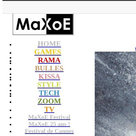
HOME
GAMES
RAMA
BULLES
KISSA
STYLE
TECH
ZOOM
TV
MaXoE Festival
MaXoE 25 ans !
Festival de Cannes