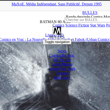
MaXoE.
Média
Indépendant.
▲
Sans Pub
licité
.
Depuis 1995
MaXoE
>
Mots-clés
> Batman 80 ans
BULLES
Bande dessinée Comics Ma
BATMAN 80 ANS
Comics
Science Fiction
Star Wars
Po
Livres / BD
BULLES
Comics en Vrac : La Nouvelle Aube de Finch et Fabok (Urban Comics
Toggle navigation
News
Comics En Vrac
BD du Jour
Lundi Manga
Instant
Star Wars
Dossiers
Interviews