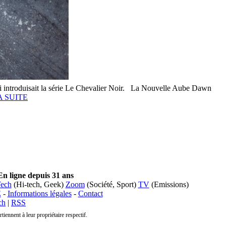
ui introduisait la série Le Chevalier Noir. La Nouvelle Aube Dawn
A SUITE
En ligne depuis 31 ans
ech
(Hi-tech, Geek)
Zoom
(Société, Sport)
TV
(Emissions)
E
-
Informations légales
-
Contact
ch
|
RSS
nnent à leur propriétaire respectif.