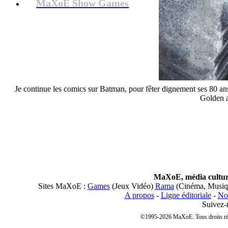
MaXoE Show Games
Je continue les comics sur Batman, pour fêter dignement ses 80 a
Golden a
MaXoE, média culturel
Sites MaXoE :
Games
(Jeux Vidéo)
Rama
(Cinéma, Musi
A propos
-
Ligne éditoriale
-
Nos
Suivez-
©1995-2026 MaXoE. Tous droits réser