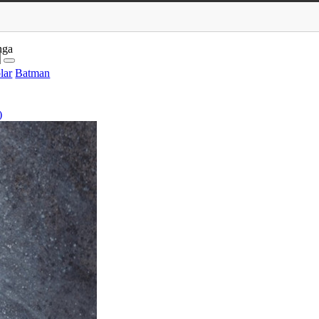
nga
lar
Batman
)