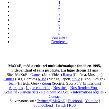
1
2
3
4
5
6
7
8
Suivante ›
Dernière »
MaXoE, média culturel multi-thématique fondé en 1995,
indépendant et sans publicité. En ligne depuis 31 ans
Sites MaXoE :
Games
(Jeux Vidéo)
Rama
(Cinéma, Musique)
Bulles
(BD, Comics)
Kissa
(Manga, Japon)
Style
(Expo, Design)
Tech
(Hi-tech, Geek)
Zoom
(Société, Sport)
TV
(Emissions)
A propos
-
Ligne éditoriale
-
Nos sites
-
Nos Rendez-Vous
-
Actualité
-
Partenariats
-
Rejoindre MaXoE
-
Informations légales
-
Contact
Suivez-nous sur :
Twitter @MaXoE
|
Facebook
|
Youtube
|
SoundCloud
|
Twitch
|
RSS