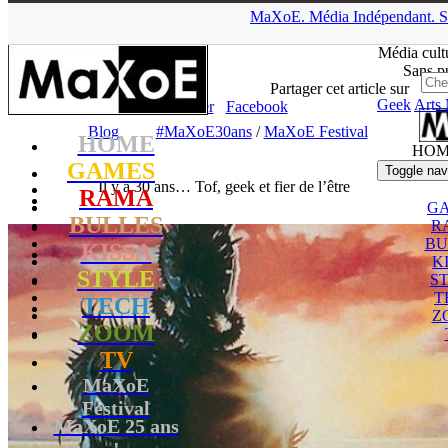
▲
MaXoE.
Média
Indépendant.
S
MaXoE
>
Blog
>
Il y a 30 ans… Tof, geek et fier de l’être
Média cult
Sans pu
tof
- 05.07.26, 18:38
Partager cet article sur
Geek
Arts 
X/Twitter
Facebook
Blog
#MaXoE30ans
/
MaXoE Festival
HOME
HOM
GAMES
Toggle nav
Il y a 30 ans… Tof, geek et fier de l’être
RAMA
G
BULLES
R
BU
KISSA
K
STYLE
S
T
TECH
Z
ZOOM
TV
MaXoE
Festival
MaXoE 25 ans
!