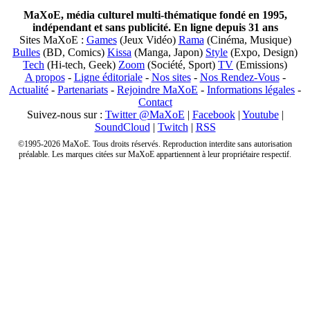
MaXoE, média culturel multi-thématique fondé en 1995,
indépendant et sans publicité. En ligne depuis 31 ans
Sites MaXoE :
Games
(Jeux Vidéo)
Rama
(Cinéma, Musique)
Bulles
(BD, Comics)
Kissa
(Manga, Japon)
Style
(Expo, Design)
Tech
(Hi-tech, Geek)
Zoom
(Société, Sport)
TV
(Emissions)
A propos
-
Ligne éditoriale
-
Nos sites
-
Nos Rendez-Vous
-
Actualité
-
Partenariats
-
Rejoindre MaXoE
-
Informations légales
-
Contact
Suivez-nous sur :
Twitter @MaXoE
|
Facebook
|
Youtube
|
SoundCloud
|
Twitch
|
RSS
©1995-2026 MaXoE. Tous droits réservés. Reproduction interdite sans autorisation
préalable. Les marques citées sur MaXoE appartiennent à leur propriétaire respectif.