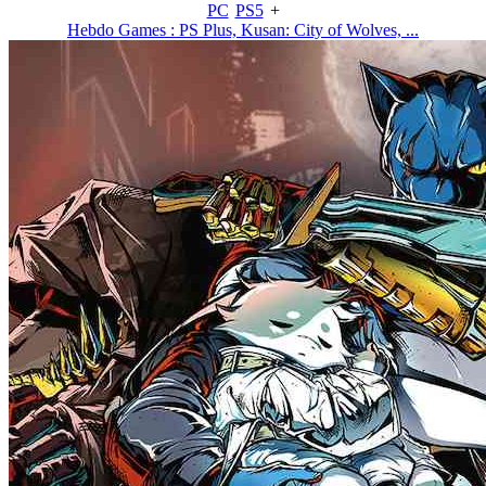
PC
PS5
+
Hebdo Games : PS Plus, Kusan: City of Wolves, ...