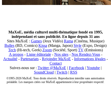
MaXoE, média culturel multi-thématique fondé en 1995,
indépendant et sans publicité. En ligne depuis 31 ans
Sites MaXoE :
Games
(Jeux Vidéo)
Rama
(Cinéma, Musique)
Bulles
(BD, Comics)
Kissa
(Manga, Japon)
Style
(Expo, Design)
Tech
(Hi-tech, Geek)
Zoom
(Société, Sport)
TV
(Emissions)
A propos
-
Ligne éditoriale
-
Nos sites
-
Nos Rendez-Vous
-
Actualité
-
Partenariats
-
Rejoindre MaXoE
-
Informations légales
-
Contact
Suivez-nous sur :
Twitter @MaXoE
|
Facebook
|
Youtube
|
SoundCloud
|
Twitch
|
RSS
©1995-2026 MaXoE. Tous droits réservés. Reproduction interdite sans autorisation
préalable. Les marques citées sur MaXoE appartiennent à leur propriétaire respectif.