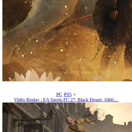
PC
PS5
+
Vidéo Replay : EA Sports FC 27, Black Desert, 1666:...