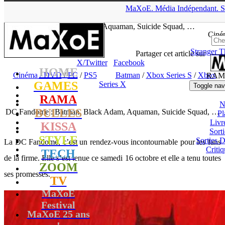
▲
MaXoE.
Média
Indépendant.
S
MaXoE
>
RAMA
>
Dossiers
>
Cinéma / DVD
>
DC Fandome :
Batman, Black Adam, Aquaman, Suicide Squad, …
Ciné
Stranger T
tof
- 17.10.21, 20:38
Partager cet article sur
X/Twitter
Facebook
HOME
Cinéma / DVD
/
PC
/
PS5
Batman
/
Xbox Series S
/
Xbox
RAM
GAMES
Series X
Toggle nav
RAMA
N
BULLES
DC Fandome : Batman, Black Adam, Aquaman, Suicide Squad, …
Pl
Livr
KISSA
Sort
STYLE
Sorties
La DC Fandome, c’est un rendez-vous incontournable pour les fans
Critiq
TECH
de la firme. Elle s’est tenue ce samedi 16 octobre et elle a tenu toutes
ZOOM
ses promesses.
TV
MaXoE
Festival
MaXoE 25 ans
!