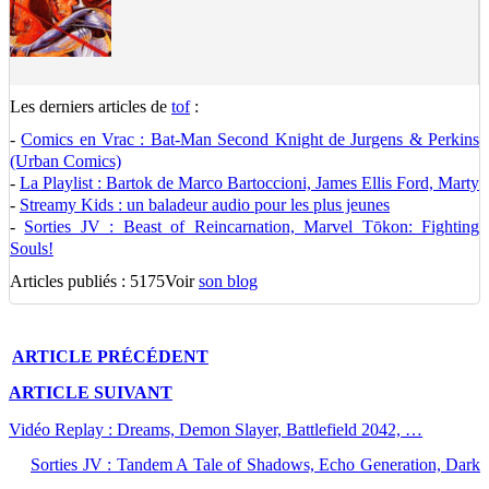
Les derniers articles de
tof
:
-
Comics en Vrac : Bat-Man Second Knight de Jurgens & Perkins
(Urban Comics)
-
La Playlist : Bartok de Marco Bartoccioni, James Ellis Ford, Marty
-
Streamy Kids : un baladeur audio pour les plus jeunes
-
Sorties JV : Beast of Reincarnation, Marvel Tōkon: Fighting
Souls!
Articles publiés : 5175
Voir
son blog
ARTICLE
PRÉCÉDENT
ARTICLE
SUIVANT
Vidéo Replay : Dreams, Demon Slayer, Battlefield 2042, …
Sorties JV : Tandem A Tale of Shadows, Echo Generation, Dark