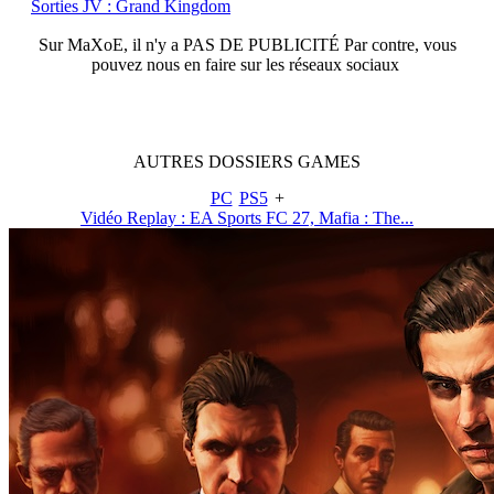
Sorties JV : Grand Kingdom
Sur
MaXoE
, il n'y a
PAS DE PUBLICITÉ
Par contre, vous
pouvez nous en faire sur les réseaux sociaux
AUTRES
DOSSIERS
GAMES
PC
PS5
+
Vidéo Replay : EA Sports FC 27, Mafia : The...