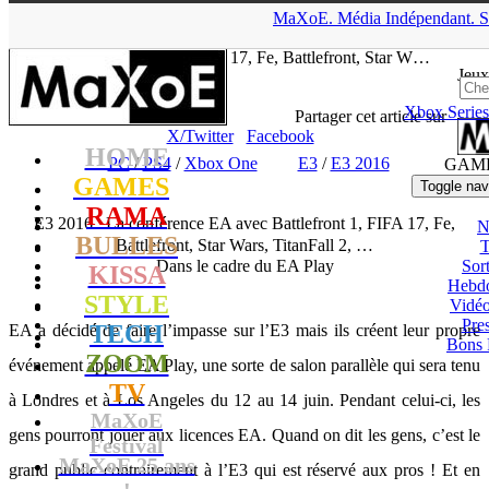
▲
MaXoE.
Média
Indépendant.
S
MaXoE
>
GAMES
>
Dossiers
>
PC
>
E3 2016 : La conférence EA
avec Battlefront 1, FIFA 17, Fe, Battlefront, Star W…
Jeux
Xbox Series
tof
- 12.06.16, 23:49
Partager cet article sur
X/Twitter
Facebook
HOME
PC
/
PS4
/
Xbox One
E3
/
E3 2016
GAM
GAMES
Toggle nav
RAMA
E3 2016 : La conférence EA avec Battlefront 1, FIFA 17, Fe,
N
BULLES
Battlefront, Star Wars, TitanFall 2, …
T
Dans le cadre du EA Play
Sort
KISSA
Hebd
STYLE
Vidé
Pres
TECH
EA a décidé de faire l’impasse sur l’E3 mais ils créent leur propre
Bons 
ZOOM
événement appelé EA Play, une sorte de salon parallèle qui sera tenu
TV
à Londres et à Los Angeles du 12 au 14 juin. Pendant celui-ci, les
MaXoE
gens pourront jouer aux licences EA. Quand on dit les gens, c’est le
Festival
MaXoE 25 ans
grand public contrairement à l’E3 qui est réservé aux pros ! Et en
!