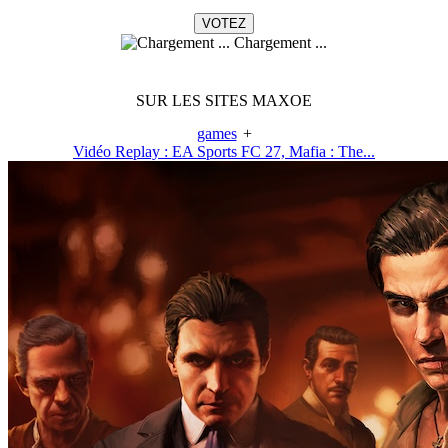
Chargement ...
SUR LES SITES MAXOE
games
+
Vidéo Replay : EA Sports FC 27, Mafia : The...