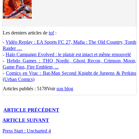
Les derniers articles de
tof
:
-
Vidéo Replay : EA Sports FC 27, Mafia : The Old Country, Tomb
Raider …
-
Halo Campaign Evolved : le plaisir est intact et même renouvelé
-
Hebdo Games : THQ Nordic, Ghost Recon, Crimson Moon,
Game Pass, Fire Emblem, ...
-
Comics en Vrac : Bat-Man Second Knight de Jurgens & Perkins
(Urban Comics)
Articles publiés : 5178
Voir
son blog
ARTICLE
PRÉCÉDENT
ARTICLE
SUIVANT
Press Start : Uncharted 4