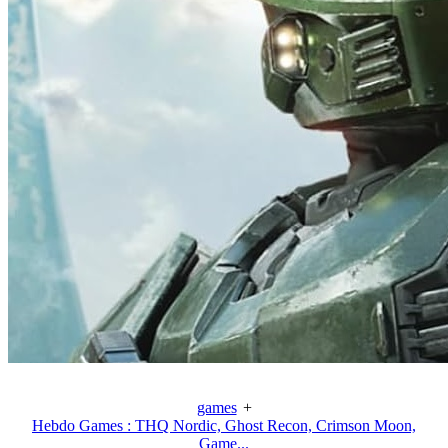
games
+
Hebdo Games : THQ Nordic, Ghost Recon, Crimson Moon,
Game...