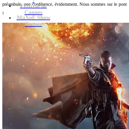
préambule, une conférence, évidemment. Nous sommes sur le pont
Festival de
Cannes
!
MaXoE Show
Games