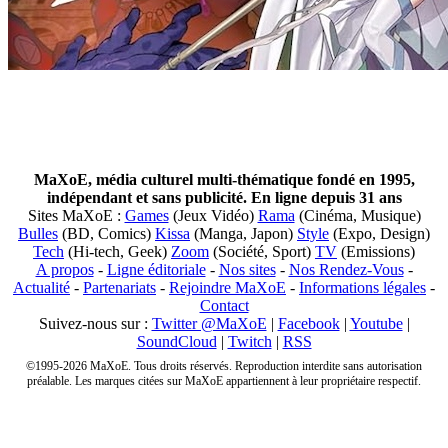
MaXoE, média culturel multi-thématique fondé en 1995,
indépendant et sans publicité. En ligne depuis 31 ans
Sites MaXoE :
Games
(Jeux Vidéo)
Rama
(Cinéma, Musique)
Bulles
(BD, Comics)
Kissa
(Manga, Japon)
Style
(Expo, Design)
Tech
(Hi-tech, Geek)
Zoom
(Société, Sport)
TV
(Emissions)
A propos
-
Ligne éditoriale
-
Nos sites
-
Nos Rendez-Vous
-
Actualité
-
Partenariats
-
Rejoindre MaXoE
-
Informations légales
-
Contact
Suivez-nous sur :
Twitter @MaXoE
|
Facebook
|
Youtube
|
SoundCloud
|
Twitch
|
RSS
©1995-2026 MaXoE. Tous droits réservés. Reproduction interdite sans autorisation
préalable. Les marques citées sur MaXoE appartiennent à leur propriétaire respectif.