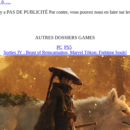
a 6, …
n'y a
PAS DE PUBLICITÉ
Par contre, vous pouvez nous en faire sur le
AUTRES
DOSSIERS
GAMES
PC
PS5
Sorties JV : Beast of Reincarnation, Marvel Tōkon: Fighting Souls!