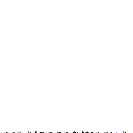
 avec un total de 58 personnages jouables. Retrouvez notre
test
de la