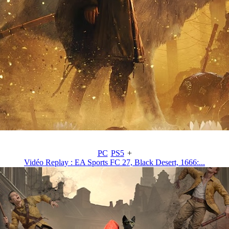
PC
PS5
+
Vidéo Replay : EA Sports FC 27, Black Desert, 1666:...