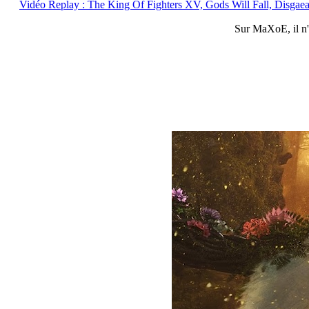
Vidéo Replay : The King Of Fighters XV, Gods Will Fall, Disgae
Sur
MaXoE
, il 