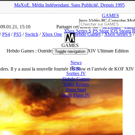
MaXoE.
Média
Indépendant.
▲
Sans Pub
licité
.
Depuis 1995
S
>
Dossiers
>
Mobiles
>
Hebdo Games : Outriders, PS Now, KOF XIV
GAMES
Jeux
Vidéo
PC Consoles Mob
 09.01.21, 15:10
Partager cet article sur
X/Twitter
Face
Xbox Series S
PS Store
iOS
Steam
R
/
PS4
/
PS5
/
Switch
/
Xbox One
Hebdo Games
/
Xbox Series S
GAMES
Hebdo Games : Outriders, PS Now, KOF XIV Ultimate Edition
Toggle navigation
News
Tests
riders. Il y a aussi la nouvelle fournée PS Now et l’arrivée de KOF XIV
Sorties
JV
Hebdo Games
Vidéo
Replay
Press Start
Bons Plans
JV