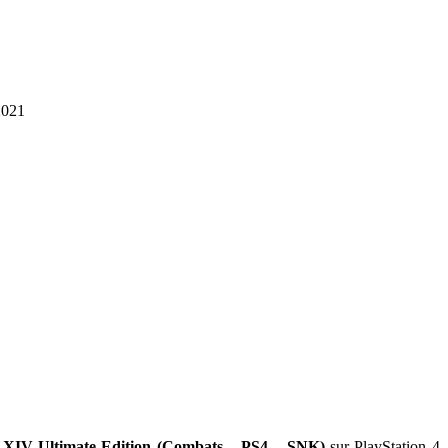
2021
s XIV Ultimate Edition (Combats – PS4 – SNK)
sur PlayStation 4,