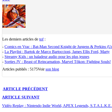
Les derniers articles de
tof
:
-
Comics en Vrac : Bat-Man Second Knight de Jurgens & Perkins (U
-
La Playlist : Bartok de Marco Bartoccioni, James Ellis Ford, Marty
-
Streamy Kids : un baladeur audio pour les plus jeunes
-
Sorties JV : Beast of Reincarnation, Marvel Tōkon: Fighting Souls!
Articles publiés : 5175
Voir
son blog
ARTICLE
PRÉCÉDENT
ARTICLE
SUIVANT
Vidéo Replay : Nintendo Indie World, APEX Legends, S.T.A.L.K.E.