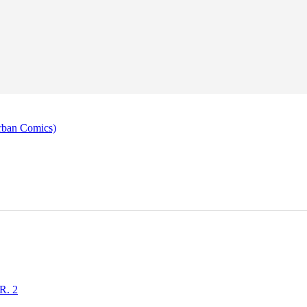
rban Comics)
R. 2