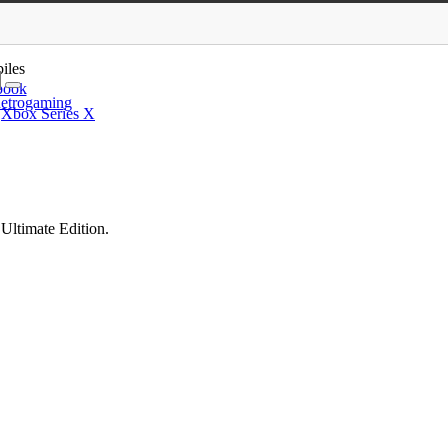
 Ultimate Edition
iles
book
etrogaming
/
Xbox Series X
 Ultimate Edition.