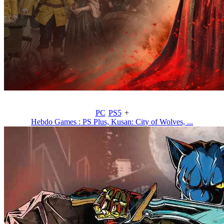
PC
PS5
+
Hebdo Games : PS Plus, Kusan: City of Wolves, ...