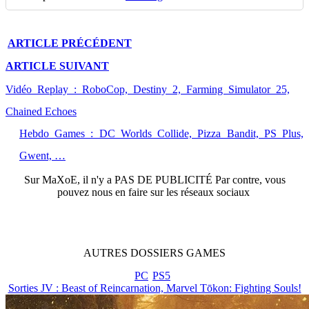
ARTICLE
PRÉCÉDENT
ARTICLE
SUIVANT
Vidéo Replay : RoboCop, Destiny 2, Farming Simulator 25,
Chained Echoes
Hebdo Games : DC Worlds Collide, Pizza Bandit, PS Plus,
Gwent, …
Sur
MaXoE
, il n'y a
PAS DE PUBLICITÉ
Par contre, vous
pouvez nous en faire sur les réseaux sociaux
AUTRES
DOSSIERS
GAMES
PC
PS5
Sorties JV : Beast of Reincarnation, Marvel Tōkon: Fighting Souls!