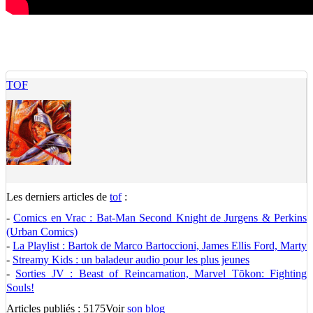
TOF
Les derniers articles de
tof
:
-
Comics en Vrac : Bat-Man Second Knight de Jurgens & Perkins
(Urban Comics)
-
La Playlist : Bartok de Marco Bartoccioni, James Ellis Ford, Marty
-
Streamy Kids : un baladeur audio pour les plus jeunes
-
Sorties JV : Beast of Reincarnation, Marvel Tōkon: Fighting
Souls!
Articles publiés : 5175
Voir
son blog