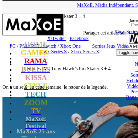
▲
MaXoE.
Média
Indépendant.
S
MaXoE
>
GAMES
>
Dossiers
>
PC
>
Sorties JV : Tony Hawk’s
Pro Skater 3 + 4
Jeux
Xbox Series
tof
- 07.07.25, 11:08
Partager cet article sur
X/Twitter
Facebook
HOME
PC
/
PS4
/
PS5
/
Switch
/
Xbox One
Sorties Jeux Vidéo
/
GAM
GAMES
Xbox Series S
/
Xbox Series X
Toggle nav
RAMA
N
BULLES
Sorties JV : Tony Hawk’s Pro Skater 3 + 4
T
Sort
KISSA
Hebd
STYLE
Vidé
On a un seul jeu cette semaine, le retour de la légende.
Pres
TECH
Bons 
ZOOM
TV
MaXoE
Festival
MaXoE 25 ans
!