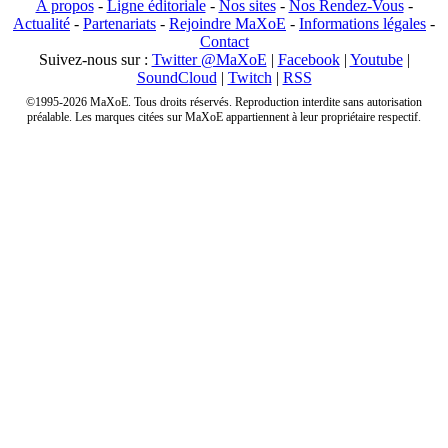
A propos
-
Ligne éditoriale
-
Nos sites
-
Nos Rendez-Vous
-
Actualité
-
Partenariats
-
Rejoindre MaXoE
-
Informations légales
-
Contact
Suivez-nous sur :
Twitter @MaXoE
|
Facebook
|
Youtube
|
SoundCloud
|
Twitch
|
RSS
©1995-2026 MaXoE. Tous droits réservés. Reproduction interdite sans autorisation
préalable. Les marques citées sur MaXoE appartiennent à leur propriétaire respectif.