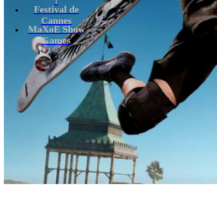
Festival de
Cannes
MaXoE Show
Games