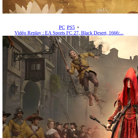
PC
PS5
+
Vidéo Replay : EA Sports FC 27, Black Desert, 1666:...