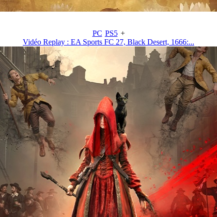
PC
PS5
+
Vidéo Replay : EA Sports FC 27, Black Desert, 1666:...