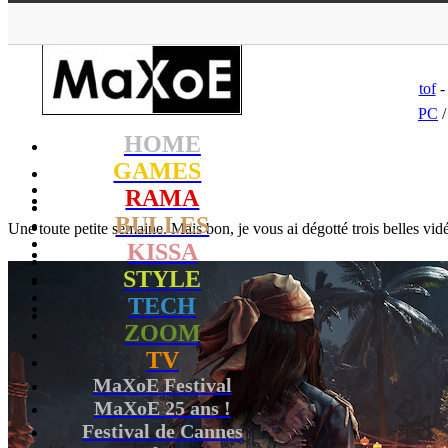
MaXoE
>
GA
tof
-
PC
HOME
GAMES
RAMA
BULLES
Une toute petite semaine. Mais bon, je vous ai dégotté trois belles vid
KISSA
STYLE
TECH
ZOOM
TV
MaXoE Festival
MaXoE 25 ans !
Festival de Cannes