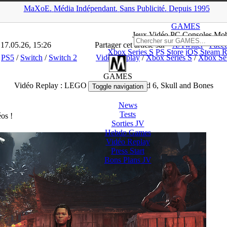
MaXoE.
Média
Indépendant.
▲
Sans Pub
licité
.
Depuis 1995
MES
>
Dossiers
>
PC
>
Vidéo Replay : LEGO Batman, Battlefield 6, 
GAMES
Jeux
Vidéo
PC Consoles Mob
 17.05.26, 15:26
Partager cet article sur
X/Twitter
Face
Xbox Series S
PS Store
iOS
Steam
R
/
PS5
/
Switch
/
Switch 2
Vidéo Replay
/
Xbox Series S
/
Xbox Se
GAMES
Vidéo Replay : LEGO Batman, Battlefield 6, Skull and Bones
Toggle navigation
News
Tests
éos !
Sorties
JV
Hebdo Games
Vidéo
Replay
Press Start
Bons Plans
JV