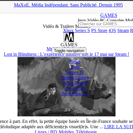
MaXoE.
Média
Indépendant.
▲
Sans Pub
licité
.
Depuis 1995
MaXoE
>
GAMES
>
Downloads
>
Mobiles
GAMES
Jeux
Vidéo
PC Consoles Mob
Vidéo & Trailers Mobiles
Xbox Series S
PS Store
iOS
Steam
R
GAMES
Mobiles
PC
Société
Toggle navigation
Lost in Blindness : L’expérience auditive sort le 17 mai sur Steam !
News
Tests
Sorties
JV
Hebdo Games
Vidéo
Replay
Press Start
Bons Plans
JV
ce à part. En effet, la petite équipe basée en Île-de-France souhaite s
déoludique adaptée aux déficient(e)s visuel(le)s. Une ...
LIRE LA SUI
Livres / BD
Mobiles
Téléphonie