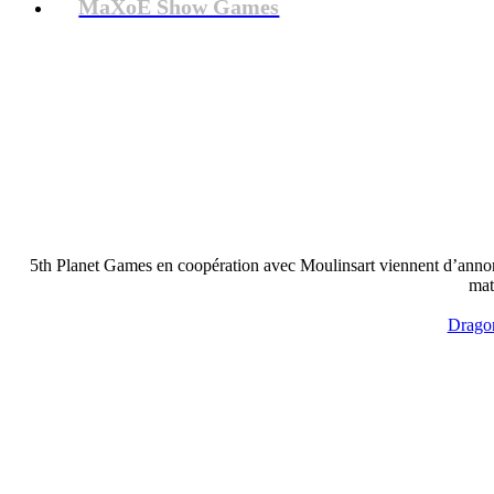
MaXoE Show Games
5th Planet Games en coopération avec Moulinsart viennent d’annonc
mat
Dragon