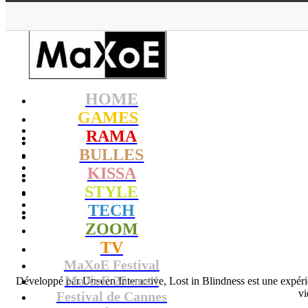
HOME
GAMES
RAMA
BULLES
KISSA
STYLE
TECH
ZOOM
TV
MaXoE Festival
MaXoE 25 ans !
Développé par Unseen Interactive, Lost in Blindness est une expérien
vi
Festival de Cannes