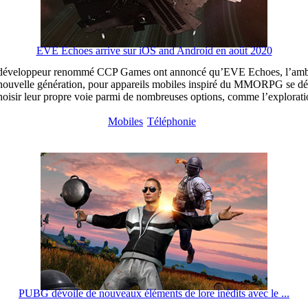
EVE Echoes arrive sur iOS and Android en août 2020
 le développeur renommé CCP Games ont annoncé qu’EVE Echoes, l’amb
e nouvelle génération, pour appareils mobiles inspiré du MMORPG se dé
choisir leur propre voie parmi de nombreuses options, comme l’exploratio
Mobiles
Téléphonie
PUBG dévoile de nouveaux éléments de lore inédits avec le ...