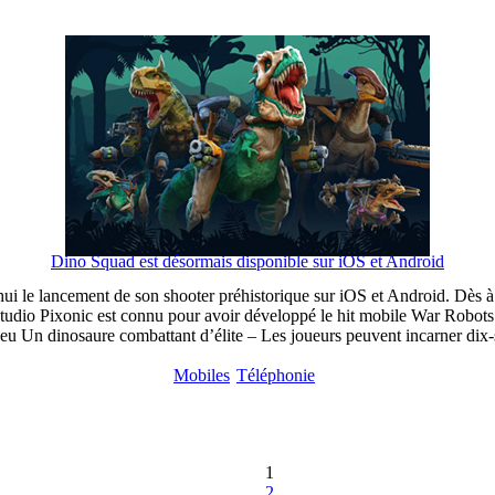
Dino Squad est désormais disponible sur iOS et Android
i le lancement de son shooter préhistorique sur iOS et Android. Dès à p
e studio Pixonic est connu pour avoir développé le hit mobile War Robo
u Un dinosaure combattant d’élite – Les joueurs peuvent incarner dix-sep
Mobiles
Téléphonie
1
2