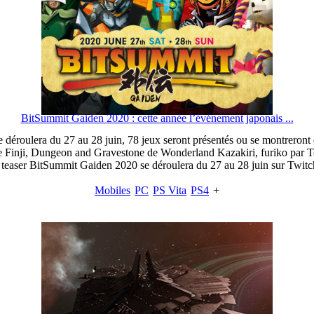
BitSummit Gaiden 2020 : cette année l’événement japonais ...
 déroulera du 27 au 28 juin, 78 jeux seront présentés ou se montreront
 Finji, Dungeon and Gravestone de Wonderland Kazakiri, furiko par To-
 teaser BitSummit Gaiden 2020 se déroulera du 27 au 28 juin sur Twit
Mobiles
PC
PS Vita
PS4
+