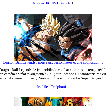
Mobiles
PC
PS4
Switch
+
Dragon Ball Legends : nouveaux personnages et une application ...
gon Ball Legends, le jeu mobile de combat de cartes en temps réel
tion caméra en réalité augmentée (RA) sur Facebook. L’anniversaire verra
yan Trunks jeune : furieux, Zamasu : Fusion, Son Goku Super Saiyan 4 
Mobiles
Téléphonie