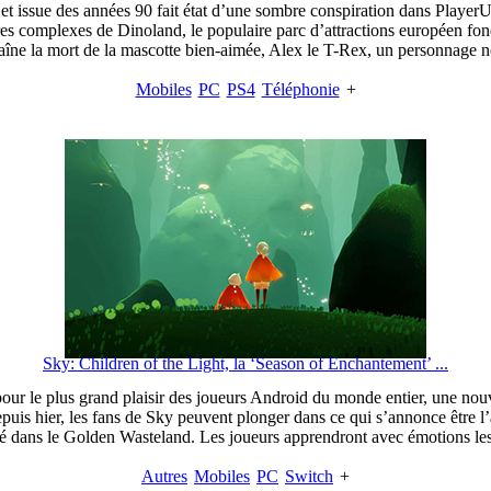
t issue des années 90 fait état d’une sombre conspiration dans Playe
 complexes de Dinoland, le populaire parc d’attractions européen fond
raîne la mort de la mascotte bien-aimée, Alex le T-Rex, un personnage n
Mobiles
PC
PS4
Téléphonie
+
Sky: Children of the Light, la ‘Season of Enchantement’ ...
ur le plus grand plaisir des joueurs Android du monde entier, une nouve
s hier, les fans de Sky peuvent plonger dans ce qui s’annonce être l’ar
né dans le Golden Wasteland. Les joueurs apprendront avec émotions les 
Autres
Mobiles
PC
Switch
+