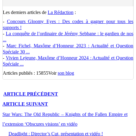
Les derniers articles de
La Rédaction
:
-
Concours Gloomy Eyes : Des codes à gagner pour tous les
supports !
-
La conquête de l’ordinaire de Jérémy Sebbane : le gardien de nos
...
-
Marc Fichel, Maxôme d’Honneur 2023 : Actualité et Question
Spéciale 30 ...
-
Vivien Lejeune, Maxôme d’Honneur 2024 : Actualité et Question
Spéciale ...
Articles publiés : 15855
Voir
son blog
ARTICLE
PRÉCÉDENT
ARTICLE
SUIVANT
Star Wars: The Old Republic – Knights of the Fallen Empire et
l’extension ‘Obscures visions’ en vidéo
Deadlight : Director’s Cut, présentation et vidéo !