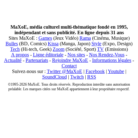
MaXoE, média culturel multi-thématique fondé en 1995,
indépendant et sans publicité. En ligne depuis 31 ans
Sites MaXoE :
Games
(Jeux Vidéo)
Rama
(Cinéma, Musique)
Bulles
(BD, Comics)
Kissa
(Manga, Japon)
Style
(Expo, Design)
Tech
(Hi-tech, Geek)
Zoom
(Société, Sport)
TV
(Emissions)
A propos
-
Ligne éditoriale
-
Nos sites
-
Nos Rendez-Vous
-
Actualité
-
Partenariats
-
Rejoindre MaXoE
-
Informations légales
-
Contact
Suivez-nous sur :
Twitter @MaXoE
|
Facebook
|
Youtube
|
SoundCloud
|
Twitch
|
RSS
©1995-2026 MaXoE. Tous droits réservés. Reproduction interdite sans autorisation
préalable. Les marques citées sur MaXoE appartiennent à leur propriétaire respectif.