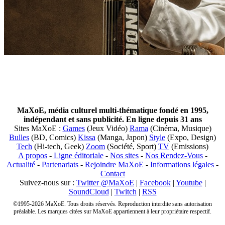
MaXoE, média culturel multi-thématique fondé en 1995,
indépendant et sans publicité. En ligne depuis 31 ans
Sites MaXoE :
Games
(Jeux Vidéo)
Rama
(Cinéma, Musique)
Bulles
(BD, Comics)
Kissa
(Manga, Japon)
Style
(Expo, Design)
Tech
(Hi-tech, Geek)
Zoom
(Société, Sport)
TV
(Emissions)
A propos
-
Ligne éditoriale
-
Nos sites
-
Nos Rendez-Vous
-
Actualité
-
Partenariats
-
Rejoindre MaXoE
-
Informations légales
-
Contact
Suivez-nous sur :
Twitter @MaXoE
|
Facebook
|
Youtube
|
SoundCloud
|
Twitch
|
RSS
©1995-2026 MaXoE. Tous droits réservés. Reproduction interdite sans autorisation
préalable. Les marques citées sur MaXoE appartiennent à leur propriétaire respectif.