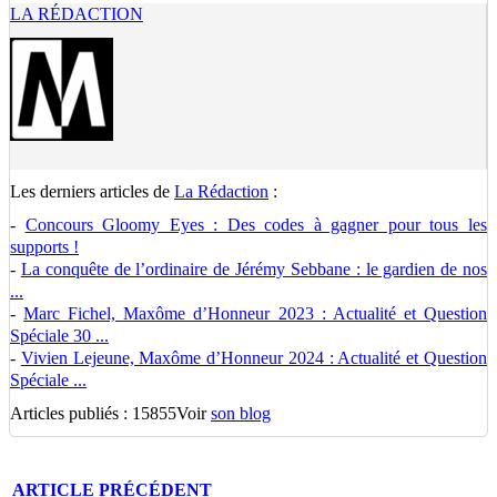
LA RÉDACTION
Les derniers articles de
La Rédaction
:
-
Concours Gloomy Eyes : Des codes à gagner pour tous les
supports !
-
La conquête de l’ordinaire de Jérémy Sebbane : le gardien de nos
...
-
Marc Fichel, Maxôme d’Honneur 2023 : Actualité et Question
Spéciale 30 ...
-
Vivien Lejeune, Maxôme d’Honneur 2024 : Actualité et Question
Spéciale ...
Articles publiés : 15855
Voir
son blog
ARTICLE
PRÉCÉDENT