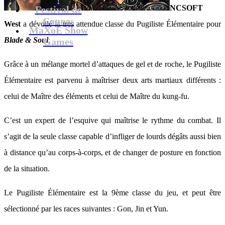
NCSOFT
Festival de
Cannes
West
a dévoilé la très attendue classe du Pugiliste Élémentaire pour
MaXoE Show
Blade & Soul
.
Games
Grâce à un mélange mortel d’attaques de gel et de roche, le Pugiliste
Élémentaire est parvenu à maîtriser deux arts martiaux différents :
celui de Maître des éléments et celui de Maître du kung-fu.
C’est un expert de l’esquive qui maîtrise le rythme du combat. Il
s’agit de la seule classe capable d’infliger de lourds dégâts aussi bien
à distance qu’au corps-à-corps, et de changer de posture en fonction
de la situation.
Le Pugiliste Élémentaire est la 9ème classe du jeu, et peut être
sélectionné par les races suivantes : Gon, Jin et Yun.