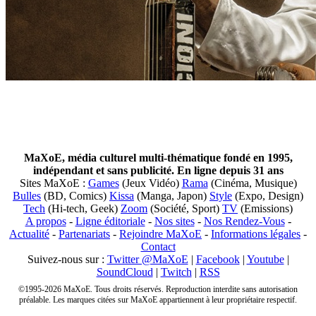
MaXoE, média culturel multi-thématique fondé en 1995,
indépendant et sans publicité. En ligne depuis 31 ans
Sites MaXoE :
Games
(Jeux Vidéo)
Rama
(Cinéma, Musique)
Bulles
(BD, Comics)
Kissa
(Manga, Japon)
Style
(Expo, Design)
Tech
(Hi-tech, Geek)
Zoom
(Société, Sport)
TV
(Emissions)
A propos
-
Ligne éditoriale
-
Nos sites
-
Nos Rendez-Vous
-
Actualité
-
Partenariats
-
Rejoindre MaXoE
-
Informations légales
-
Contact
Suivez-nous sur :
Twitter @MaXoE
|
Facebook
|
Youtube
|
SoundCloud
|
Twitch
|
RSS
©1995-2026 MaXoE. Tous droits réservés. Reproduction interdite sans autorisation
préalable. Les marques citées sur MaXoE appartiennent à leur propriétaire respectif.