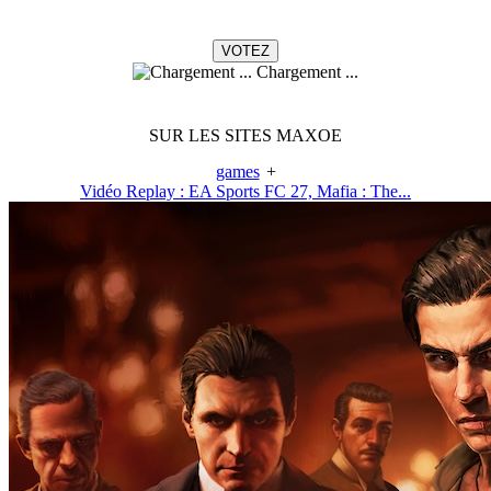
Chargement ...
SUR LES SITES MAXOE
games
+
Vidéo Replay : EA Sports FC 27, Mafia : The...