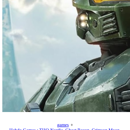
games
+