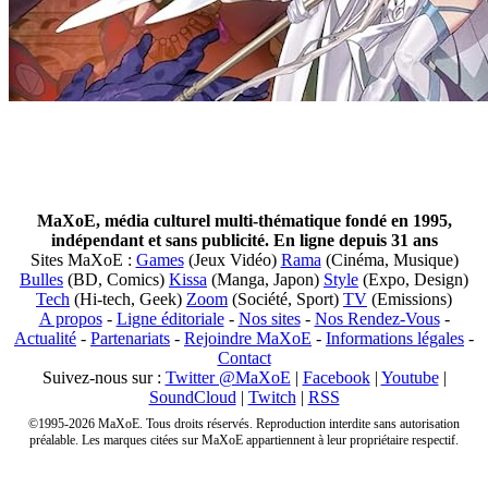
MaXoE, média culturel multi-thématique fondé en 1995,
indépendant et sans publicité. En ligne depuis 31 ans
Sites MaXoE :
Games
(Jeux Vidéo)
Rama
(Cinéma, Musique)
Bulles
(BD, Comics)
Kissa
(Manga, Japon)
Style
(Expo, Design)
Tech
(Hi-tech, Geek)
Zoom
(Société, Sport)
TV
(Emissions)
A propos
-
Ligne éditoriale
-
Nos sites
-
Nos Rendez-Vous
-
Actualité
-
Partenariats
-
Rejoindre MaXoE
-
Informations légales
-
Contact
Suivez-nous sur :
Twitter @MaXoE
|
Facebook
|
Youtube
|
SoundCloud
|
Twitch
|
RSS
©1995-2026 MaXoE. Tous droits réservés. Reproduction interdite sans autorisation
préalable. Les marques citées sur MaXoE appartiennent à leur propriétaire respectif.