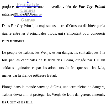
Festival de
propose de découvrir une nouveolle vidéo de
Far Cry Primal
Cannes
MaXoE Show
intitulée
King Of Oros
.
Games
Dans Far Cry Primal, la majestueuse terre d’Oros est déchirée par la
guerre entre les 3 principales tribus, qui s’affrontent pour conquérir
leurs territoires.
Le peuple de Takkar, les Wenja, est en danger. Ils sont attaqués à la
fois par les cannibales de la tribu des Udam, dirigée par Ull, un
soldat sanguinaire, et par les adorateurs du feu que sont les Izila,
menés par la grande prêtresse Batari.
Plongé dans le monde sauvage d’Oros, une terre pleine de dangers,
Takkar devra unir et protéger les Wenja de leurs dangereux ennemis,
les Udam et les Izila.