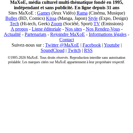
MaXoE, média culturel multi-thématique fondé en 1995,
indépendant et sans publicité. En ligne depuis 31 ans
Sites MaXoE :
Games
(Jeux Vidéo)
Rama
(Cinéma, Musique)
Bulles
(BD, Comics)
Kissa
(Manga, Japon)
Style
(Expo, Design)
Tech
(Hi-tech, Geek)
Zoom
(Société, Sport)
TV
(Emissions)
A propos
-
Ligne éditoriale
-
Nos sites
-
Nos Rendez-Vous
-
Actualité
-
Partenariats
-
Rejoindre MaXoE
-
Informations légales
-
Contact
Suivez-nous sur :
Twitter @MaXoE
|
Facebook
|
Youtube
|
SoundCloud
|
Twitch
|
RSS
©1995-2026 MaXoE. Tous droits réservés. Reproduction interdite sans autorisation
préalable. Les marques citées sur MaXoE appartiennent à leur propriétaire respectif.