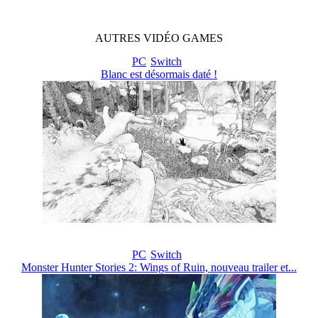
AUTRES
VIDÉO
GAMES
PC
Switch
Blanc est désormais daté !
PC
Switch
Monster Hunter Stories 2: Wings of Ruin, nouveau trailer et...