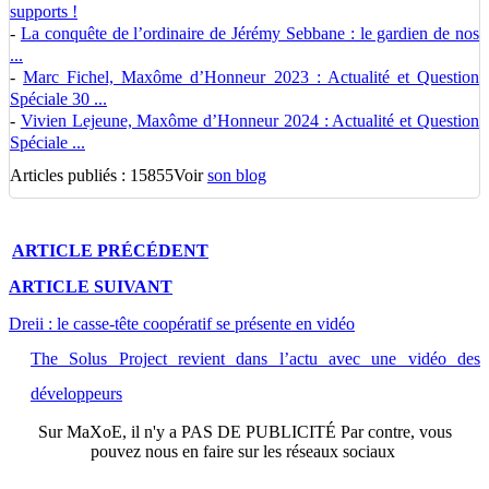
supports !
-
La conquête de l’ordinaire de Jérémy Sebbane : le gardien de nos
...
-
Marc Fichel, Maxôme d’Honneur 2023 : Actualité et Question
Spéciale 30 ...
-
Vivien Lejeune, Maxôme d’Honneur 2024 : Actualité et Question
Spéciale ...
Articles publiés : 15855
Voir
son blog
ARTICLE
PRÉCÉDENT
ARTICLE
SUIVANT
Dreii : le casse-tête coopératif se présente en vidéo
The Solus Project revient dans l’actu avec une vidéo des
développeurs
Sur
MaXoE
, il n'y a
PAS DE PUBLICITÉ
Par contre, vous
pouvez nous en faire sur les réseaux sociaux