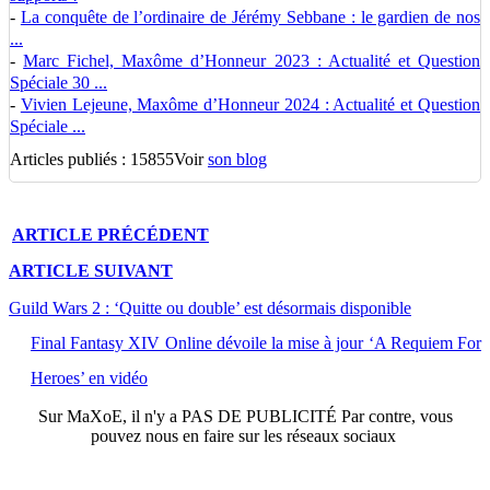
-
La conquête de l’ordinaire de Jérémy Sebbane : le gardien de nos
...
-
Marc Fichel, Maxôme d’Honneur 2023 : Actualité et Question
Spéciale 30 ...
-
Vivien Lejeune, Maxôme d’Honneur 2024 : Actualité et Question
Spéciale ...
Articles publiés : 15855
Voir
son blog
ARTICLE
PRÉCÉDENT
ARTICLE
SUIVANT
Guild Wars 2 : ‘Quitte ou double’ est désormais disponible
Final Fantasy XIV Online dévoile la mise à jour ‘A Requiem For
Heroes’ en vidéo
Sur
MaXoE
, il n'y a
PAS DE PUBLICITÉ
Par contre, vous
pouvez nous en faire sur les réseaux sociaux