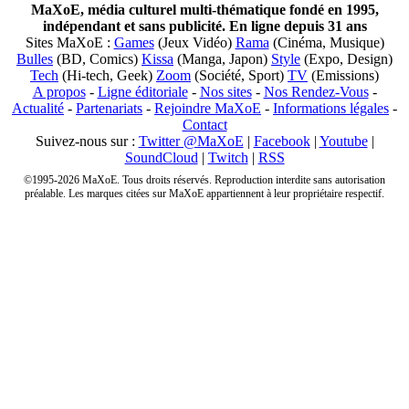
MaXoE, média culturel multi-thématique fondé en 1995,
indépendant et sans publicité. En ligne depuis 31 ans
Sites MaXoE :
Games
(Jeux Vidéo)
Rama
(Cinéma, Musique)
Bulles
(BD, Comics)
Kissa
(Manga, Japon)
Style
(Expo, Design)
Tech
(Hi-tech, Geek)
Zoom
(Société, Sport)
TV
(Emissions)
A propos
-
Ligne éditoriale
-
Nos sites
-
Nos Rendez-Vous
-
Actualité
-
Partenariats
-
Rejoindre MaXoE
-
Informations légales
-
Contact
Suivez-nous sur :
Twitter @MaXoE
|
Facebook
|
Youtube
|
SoundCloud
|
Twitch
|
RSS
©1995-2026 MaXoE. Tous droits réservés. Reproduction interdite sans autorisation
préalable. Les marques citées sur MaXoE appartiennent à leur propriétaire respectif.