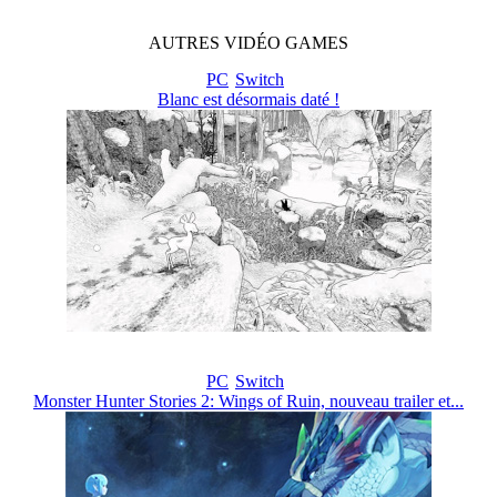
AUTRES
VIDÉO
GAMES
PC
Switch
Blanc est désormais daté !
PC
Switch
Monster Hunter Stories 2: Wings of Ruin, nouveau trailer et...