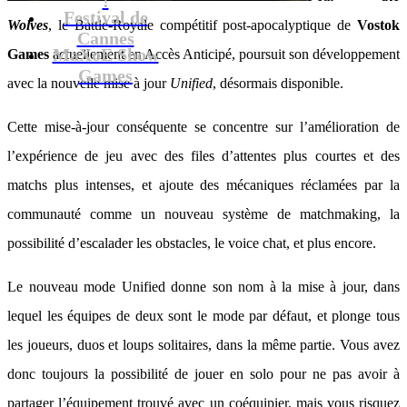
Festival de
Wolves
, le Battle-Royale compétitif post-apocalyptique de
Vostok
Cannes
MaXoE Show
Games
actuellement en Accès Anticipé, poursuit son développement
Games
avec la nouvelle mise à jour
Unified
, désormais disponible.
Cette mise-à-jour conséquente se concentre sur l’amélioration de
l’expérience de jeu avec des files d’attentes plus courtes et des
matchs plus intenses, et ajoute des mécaniques réclamées par la
communauté comme un nouveau système de matchmaking, la
possibilité d’escalader les obstacles, le voice chat, et plus encore.
Le nouveau mode Unified donne son nom à la mise à jour, dans
lequel les équipes de deux sont le mode par défaut, et plonge tous
les joueurs, duos et loups solitaires, dans la même partie. Vous avez
donc toujours la possibilité de jouer en solo pour ne pas avoir à
partager l’équipement trouvé avec un coéquipier, mais vous risquez