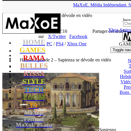
▲
MaXoE.
Média
Indépendant.
S
MaXoE
>
GAMES
>
Downloads
>
PC
>
Hitman Episode 2 –
Sapienza se dévoile en vidéo
Jeux
Xbox Series
La Rédaction
- 21.04.16, 17:16
Partager cet article
sur
X/Twitter
Facebook
HOME
PC
/
PS4
/
Xbox One
GAM
GAMES
Toggle nav
RAMA
Hitman Episode 2 – Sapienza se dévoile en vidéo
N
BULLES
T
Sort
KISSA
Hebd
STYLE
Vidé
Pres
TECH
Bons 
ZOOM
TV
MaXoE
Festival
MaXoE 25 ans
Sapienza
,
!