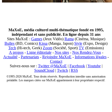
MaXoE, média culturel multi-thématique fondé en 1995,
indépendant et sans publicité. En ligne depuis 31 ans
Sites MaXoE :
Games
(Jeux Vidéo)
Rama
(Cinéma, Musique)
Bulles
(BD, Comics)
Kissa
(Manga, Japon)
Style
(Expo, Design)
Tech
(Hi-tech, Geek)
Zoom
(Société, Sport)
TV
(Emissions)
A propos
-
Ligne éditoriale
-
Nos sites
-
Nos Rendez-Vous
-
Actualité
-
Partenariats
-
Rejoindre MaXoE
-
Informations légales
-
Contact
Suivez-nous sur :
Twitter @MaXoE
|
Facebook
|
Youtube
|
SoundCloud
|
Twitch
|
RSS
©1995-2026 MaXoE. Tous droits réservés. Reproduction interdite sans autorisation
préalable. Les marques citées sur MaXoE appartiennent à leur propriétaire respectif.