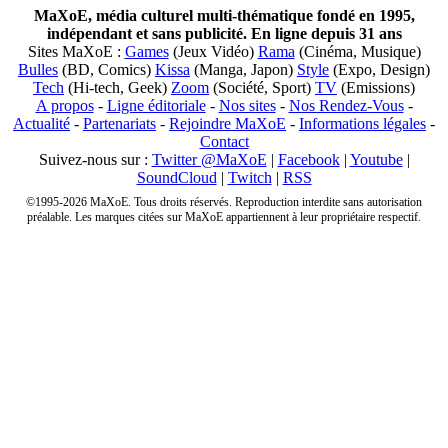
MaXoE, média culturel multi-thématique fondé en 1995,
indépendant et sans publicité. En ligne depuis 31 ans
Sites MaXoE :
Games
(Jeux Vidéo)
Rama
(Cinéma, Musique)
Bulles
(BD, Comics)
Kissa
(Manga, Japon)
Style
(Expo, Design)
Tech
(Hi-tech, Geek)
Zoom
(Société, Sport)
TV
(Emissions)
A propos
-
Ligne éditoriale
-
Nos sites
-
Nos Rendez-Vous
-
Actualité
-
Partenariats
-
Rejoindre MaXoE
-
Informations légales
-
Contact
Suivez-nous sur :
Twitter @MaXoE
|
Facebook
|
Youtube
|
SoundCloud
|
Twitch
|
RSS
©1995-2026 MaXoE. Tous droits réservés. Reproduction interdite sans autorisation
préalable. Les marques citées sur MaXoE appartiennent à leur propriétaire respectif.