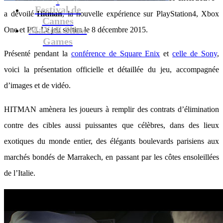
Festival de
a dévoilé
Hitman
, la nouvelle expérience sur PlayStation4, Xbox
Cannes
MaXoE Show
One et PC. Le jeu sortira le 8 décembre 2015.
Games
Présenté pendant la
conférence de Square Enix
et
celle de Sony
,
voici la présentation officielle et détaillée du jeu, accompagnée
d’images et de vidéo.
HITMAN amènera les joueurs à remplir des contrats d’élimination
contre des cibles aussi puissantes que célèbres, dans des lieux
exotiques du monde entier, des élégants boulevards parisiens aux
marchés bondés de Marrakech, en passant par les côtes ensoleillées
de l’Italie.