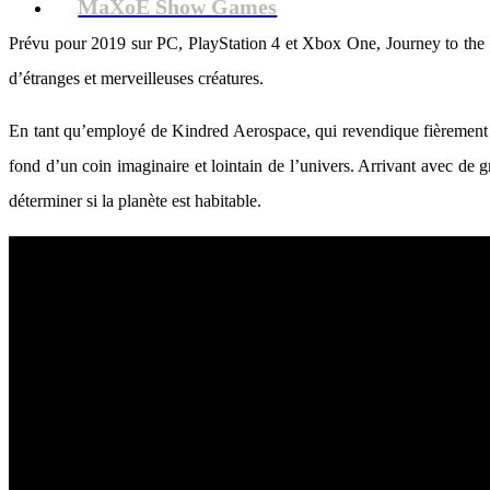
MaXoE Show Games
Prévu pour 2019 sur PC, PlayStation 4 et Xbox One, Journey to the S
d’étranges et merveilleuses créatures.
En tant qu’employé de Kindred Aerospace, qui revendique fièrement sa 
fond d’un coin imaginaire et lointain de l’univers. Arrivant avec de gr
déterminer si la planète est habitable.