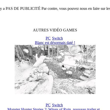
n'y a
PAS DE PUBLICITÉ
Par contre, vous pouvez nous en faire sur le
AUTRES
VIDÉO
GAMES
PC
Switch
Blanc est désormais daté !
PC
Switch
Monster Hunter Stories 2: Wings of Ruin, nouveau trailer et...