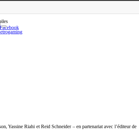
un premier trailer
iles
Facebook
etrogaming
on, Yassine Riahi et Reid Schneider – en partenariat avec l’éditeur de