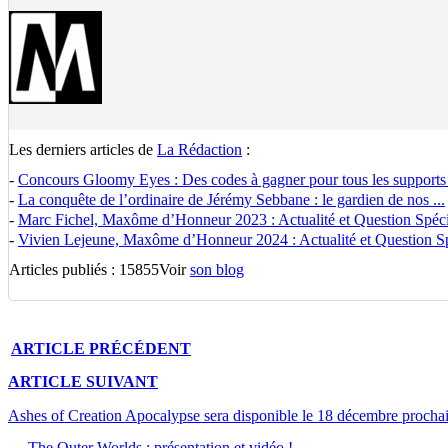
Les derniers articles de
La Rédaction
:
-
Concours Gloomy Eyes : Des codes à gagner pour tous les supports
-
La conquête de l’ordinaire de Jérémy Sebbane : le gardien de nos ...
-
Marc Fichel, Maxôme d’Honneur 2023 : Actualité et Question Spécia
-
Vivien Lejeune, Maxôme d’Honneur 2024 : Actualité et Question Spé
Articles publiés : 15855
Voir
son blog
ARTICLE
PRÉCÉDENT
ARTICLE
SUIVANT
Ashes of Creation Apocalypse sera disponible le 18 décembre procha
The Outer Worlds : présentation et vidéo !