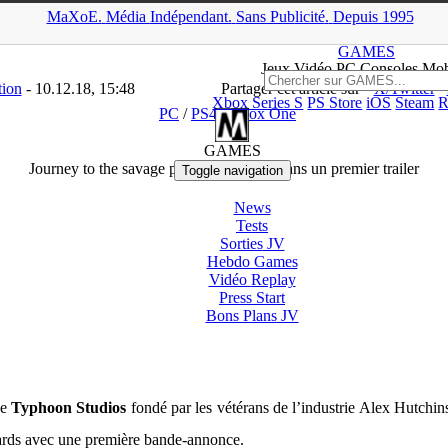
MaXoE.
Média
Indépendant.
▲
Sans Pub
licité
.
Depuis 1995
ES
>
Downloads
>
PC
>
Journey to the savage planet se dévoile dans 
GAMES
Jeux
Vidéo
PC Consoles Mob
tion
- 10.12.18, 15:48
Partager cet article sur
X/Twitter
Xbox Series S
PS Store
iOS
Steam
R
PC
/
PS4
/
Xbox One
GAMES
Journey to the savage planet se dévoile dans un premier trailer
Toggle navigation
News
Tests
Sorties
JV
Hebdo Games
Vidéo
Replay
Press Start
Bons Plans
JV
de
Typhoon Studios
fondé par les vétérans de l’industrie Alex Hutchins
ards avec une première bande-annonce.