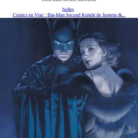
bulles
Comics en Vrac : Bat-Man Second Knight de Jurgens &...