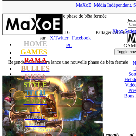
▲
MaXoE.
Média
Indépendant.
S
MaXoE
>
GAMES
>
Downloads
>
PC
>
Legends of Runeterra
lance une nouvelle phase de bêta fermée
Jeux
Xbox Series
La Rédaction
- 14.11.19, 13:16
Partager cet article
sur
X/Twitter
Facebook
HOME
PC
GAM
GAMES
Toggle nav
RAMA
Legends of Runeterra lance une nouvelle phase de bêta fermée
N
BULLES
T
Sort
KISSA
Hebd
STYLE
Vidé
Pres
TECH
Bons 
ZOOM
TV
MaXoE
Festival
MaXoE 25 ans
Legends of
!