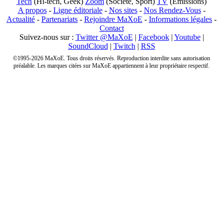
Tech
(Hi-tech, Geek)
Zoom
(Société, Sport)
TV
(Emissions)
A propos
-
Ligne éditoriale
-
Nos sites
-
Nos Rendez-Vous
-
Actualité
-
Partenariats
-
Rejoindre MaXoE
-
Informations légales
-
Contact
Suivez-nous sur :
Twitter @MaXoE
|
Facebook
|
Youtube
|
SoundCloud
|
Twitch
|
RSS
©1995-2026 MaXoE. Tous droits réservés. Reproduction interdite sans autorisation
préalable. Les marques citées sur MaXoE appartiennent à leur propriétaire respectif.