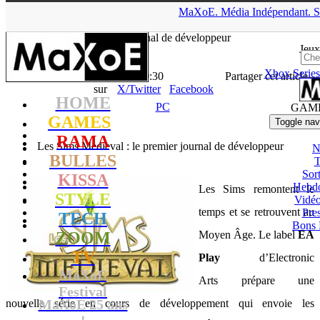
▲
MaXoE.
Média
Indépendant.
S
MaXoE
>
GAMES
>
Downloads
>
PC
>
Les Sims Medieval : le
premier journal de développeur
Jeux
Xbox Series
La Rédaction
- 11.11.10, 10:30
Partager cet article
sur
X/Twitter
Facebook
HOME
PC
GAM
GAMES
Toggle nav
RAMA
Les Sims Medieval : le premier journal de développeur
N
BULLES
T
Sort
KISSA
Hebd
Les Sims remontent le
STYLE
Vidé
temps et se retrouvent au
Pres
TECH
Bons 
ZOOM
Moyen Âge. Le label
EA
TV
Play
d’Electronic
MaXoE
Arts prépare une
Festival
MaXoE 25 ans
nouvelle série en cours de développement qui envoie les
!