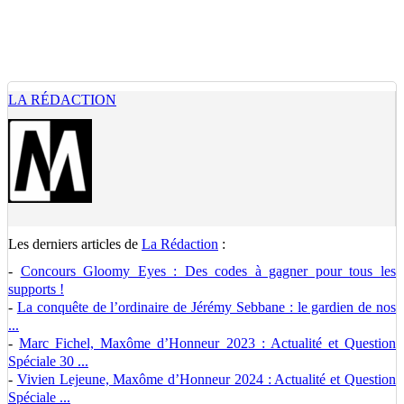
LA RÉDACTION
Les derniers articles de
La Rédaction
:
-
Concours Gloomy Eyes : Des codes à gagner pour tous les
supports !
-
La conquête de l’ordinaire de Jérémy Sebbane : le gardien de nos
...
-
Marc Fichel, Maxôme d’Honneur 2023 : Actualité et Question
Spéciale 30 ...
-
Vivien Lejeune, Maxôme d’Honneur 2024 : Actualité et Question
Spéciale ...