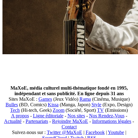
MaXoE, média culturel multi-thématique fondé en 1995,
indépendant et sans publicité. En ligne depuis 31 ans
Sites MaXoE :
Games
(Jeux Vidéo)
Rama
(Cinéma, Musique)
Bulles
(BD, Comics)
Kissa
(Manga, Japon)
Style
(Expo, Design)
Tech
(Hi-tech, Geek)
Zoom
(Société, Sport)
TV
(Emissions)
A propos
-
Ligne éditoriale
-
Nos sites
-
Nos Rendez-Vous
-
Actualité
-
Partenariats
-
Rejoindre MaXoE
-
Informations légales
-
Contact
Suivez-nous sur :
Twitter @MaXoE
|
Facebook
|
Youtube
|
SoundCloud
|
Twitch
|
RSS