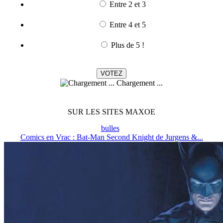
Entre 2 et 3
Entre 4 et 5
Plus de 5 !
Chargement ...
SUR LES SITES MAXOE
bulles
Comics en Vrac : Bat-Man Second Knight de Jurgens &...