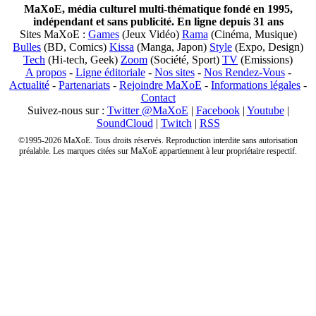
MaXoE, média culturel multi-thématique fondé en 1995,
indépendant et sans publicité. En ligne depuis 31 ans
Sites MaXoE :
Games
(Jeux Vidéo)
Rama
(Cinéma, Musique)
Bulles
(BD, Comics)
Kissa
(Manga, Japon)
Style
(Expo, Design)
Tech
(Hi-tech, Geek)
Zoom
(Société, Sport)
TV
(Emissions)
A propos
-
Ligne éditoriale
-
Nos sites
-
Nos Rendez-Vous
-
Actualité
-
Partenariats
-
Rejoindre MaXoE
-
Informations légales
-
Contact
Suivez-nous sur :
Twitter @MaXoE
|
Facebook
|
Youtube
|
SoundCloud
|
Twitch
|
RSS
©1995-2026 MaXoE. Tous droits réservés. Reproduction interdite sans autorisation
préalable. Les marques citées sur MaXoE appartiennent à leur propriétaire respectif.