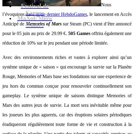
Nous
Festival de
Cannes
l’évoquions dans
notre dernier HebdoGames
, le lancement en Accès
MaXoE Show
Anticipé de
Memories of Mars
sur Steam (PC) vient d’être annoncé
Games
pour le 05 juin au prix de 29.99 €.
505 Games
offrira également une
réduction de 10% sur le jeu pendant une période limitée.
Avec des environnements riches et vastes à explorer ainsi qu’un
système unique de « saison » qui encourage la survie sur la Planète
Rouge, Memories of Mars base ses fondations sur une experience de
jeu hors du commun conçue pour renouveler continuellement son
gameplay. Le système unique de saisons distingue Memories of
Mars des autres jeux de survie. La mort sera inévitable même pour
les joueurs les plus aguerris, car des éruptions solaires périodiques
éradiqueront régulièrement toute forme de vie et construction à la
surface de la planète. Une partie des talents et capacités apprises au