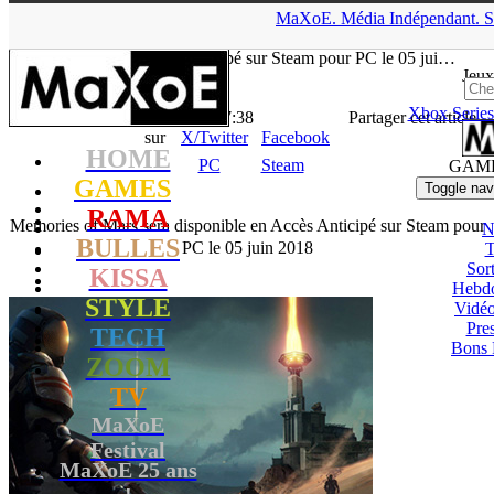
▲
MaXoE.
Média
Indépendant.
S
MaXoE
>
GAMES
>
Downloads
>
PC
>
Memories of Mars sera
disponible en Accès Anticipé sur Steam pour PC le 05 jui…
Jeux
Xbox Series
La Rédaction
- 30.05.18, 17:38
Partager cet article
sur
X/Twitter
Facebook
HOME
PC
Steam
GAM
GAMES
Toggle nav
RAMA
Memories of Mars sera disponible en Accès Anticipé sur Steam pour
N
BULLES
PC le 05 juin 2018
T
Sort
KISSA
Hebd
STYLE
Vidé
Pres
TECH
Bons 
ZOOM
TV
MaXoE
Festival
MaXoE 25 ans
!