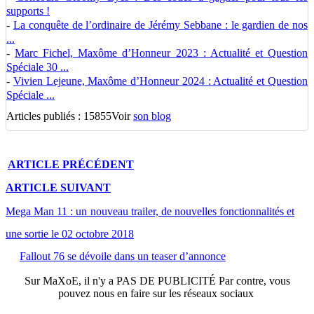
supports !
-
La conquête de l’ordinaire de Jérémy Sebbane : le gardien de nos
...
-
Marc Fichel, Maxôme d’Honneur 2023 : Actualité et Question
Spéciale 30 ...
-
Vivien Lejeune, Maxôme d’Honneur 2024 : Actualité et Question
Spéciale ...
Articles publiés : 15855
Voir
son blog
ARTICLE
PRÉCÉDENT
ARTICLE
SUIVANT
Mega Man 11 : un nouveau trailer, de nouvelles fonctionnalités et
une sortie le 02 octobre 2018
Fallout 76 se dévoile dans un teaser d’annonce
Sur
MaXoE
, il n'y a
PAS DE PUBLICITÉ
Par contre, vous
pouvez nous en faire sur les réseaux sociaux