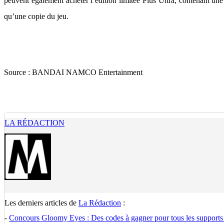
peuvent également acheter l’édition limitée Plus Ultra, contenant 
qu’une copie du jeu.
Source :
BANDAI NAMCO Entertainment
LA RÉDACTION
Les derniers articles de
La Rédaction
:
-
Concours Gloomy Eyes : Des codes à gagner pour tous les supports