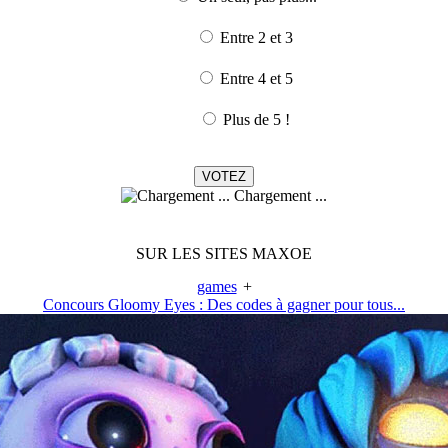
Entre 2 et 3
Entre 4 et 5
Plus de 5 !
Chargement ...
SUR LES SITES MAXOE
games
+
Concours Gloomy Eyes : Des codes à gagner pour tous...