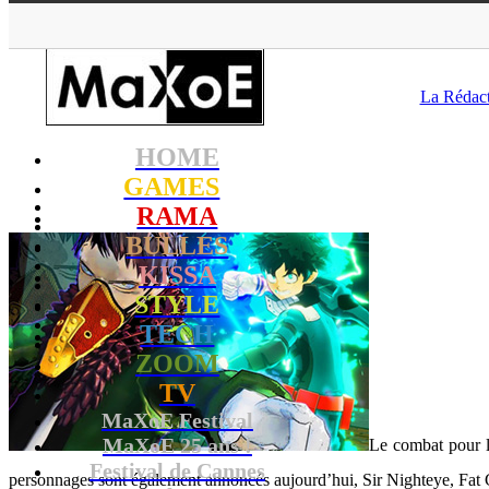
MaXoE
>
GAME
La Rédac
HOME
GAMES
RAMA
BULLES
KISSA
STYLE
TECH
ZOOM
TV
MaXoE Festival
MaXoE 25 ans !
Le combat pour la
Festival de Cannes
personnages sont également annoncés aujourd’hui, Sir Nighteye, Fa