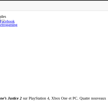
rtie avec une vidéo
iles
Facebook
etrogaming
e’s Justice 2
sur PlayStation 4, Xbox One et PC. Quatre nouveaux