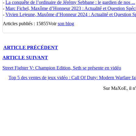
-
La conquête de l’ordinaire de Jérémy Sebbane : le gardien de nos ...
-
Marc Fichel, Maxôme d’Honneur 2023 : Actualité et Question Spécia
-
Vivien Lejeune, Maxôme d’Honneur 2024 : Actualité et Question Spé
Articles publiés : 15855
Voir
son blog
ARTICLE
PRÉCÉDENT
ARTICLE
SUIVANT
Street Fighter V: Champion Edition, Seth se présente en vidéo
Top 5 des ventes de jeux vidéo : Call Of Duty: Modern Warfare fai
Sur
MaXoE
, il 