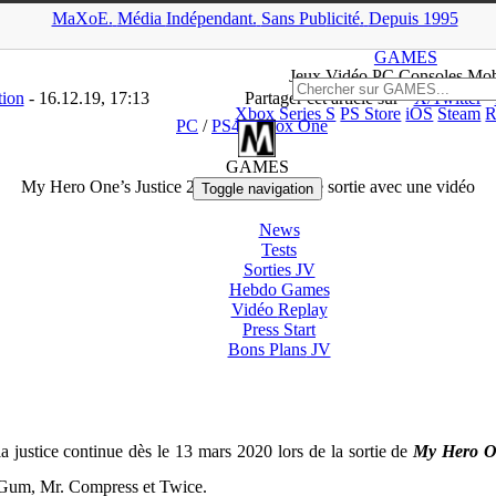
MaXoE.
Média
Indépendant.
▲
Sans Pub
licité
.
Depuis 1995
S
>
Downloads
>
PC
>
My Hero One’s Justice 2 dévoile sa date de so
GAMES
Jeux
Vidéo
PC Consoles Mob
tion
- 16.12.19, 17:13
Partager cet article sur
X/Twitter
Xbox Series S
PS Store
iOS
Steam
R
PC
/
PS4
/
Xbox One
GAMES
My Hero One’s Justice 2 dévoile sa date de sortie avec une vidéo
Toggle navigation
News
Tests
Sorties
JV
Hebdo Games
Vidéo
Replay
Press Start
Bons Plans
JV
 justice continue dès le 13 mars 2020 lors de la sortie de
My Hero On
t Gum, Mr. Compress et Twice.