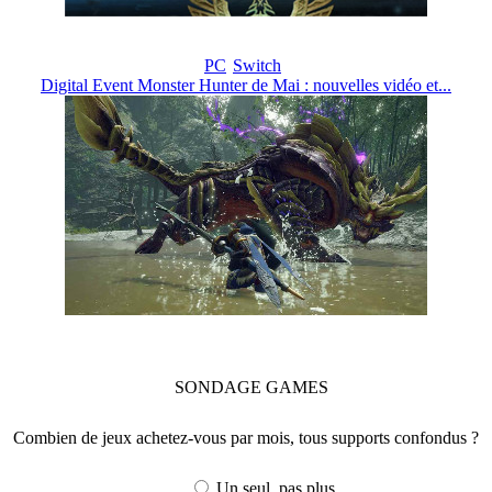
PC
Switch
Digital Event Monster Hunter de Mai : nouvelles vidéo et...
SONDAGE
GAMES
Combien de jeux achetez-vous par mois, tous supports confondus ?
Un seul, pas plus...