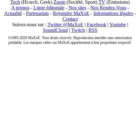
Tech
(Hi-tech, Geek)
Zoom
(Société, Sport)
TV
(Emissions)
A propos
-
Ligne éditoriale
-
Nos sites
-
Nos Rendez-Vous
-
Actualité
-
Partenariats
-
Rejoindre MaXoE
-
Informations légales
-
Contact
Suivez-nous sur :
Twitter @MaXoE
|
Facebook
|
Youtube
|
SoundCloud
|
Twitch
|
RSS
©1995-2026 MaXoE. Tous droits réservés. Reproduction interdite sans autorisation
préalable. Les marques citées sur MaXoE appartiennent à leur propriétaire respectif.