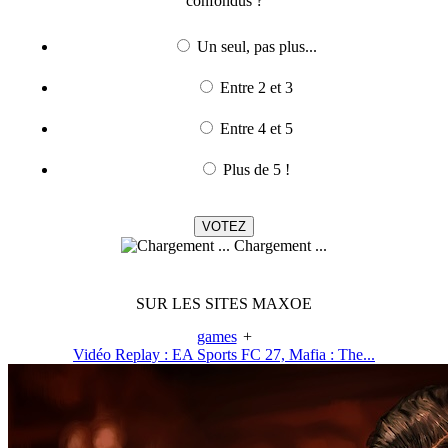
confondus ?
Un seul, pas plus...
Entre 2 et 3
Entre 4 et 5
Plus de 5 !
Chargement ...
SUR LES SITES MAXOE
games
+
Vidéo Replay : EA Sports FC 27, Mafia : The...