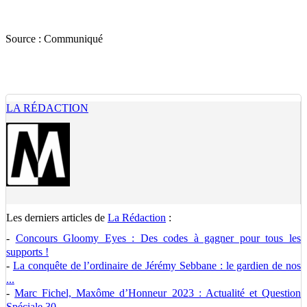
Source :
Communiqué
LA RÉDACTION
Les derniers articles de
La Rédaction
:
-
Concours Gloomy Eyes : Des codes à gagner pour tous les
supports !
-
La conquête de l’ordinaire de Jérémy Sebbane : le gardien de nos
...
-
Marc Fichel, Maxôme d’Honneur 2023 : Actualité et Question
Spéciale 30 ...