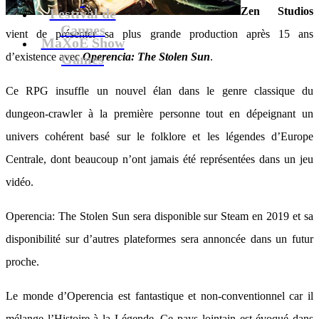
Zen Studios
Festival de
Cannes
vient de présenter sa plus grande production après 15 ans
MaXoE Show
d’existence avec
Operencia: The Stolen Sun
.
Games
Ce RPG insuffle un nouvel élan dans le genre classique du
dungeon-crawler à la première personne tout en dépeignant un
univers cohérent basé sur le folklore et les légendes d’Europe
Centrale, dont beaucoup n’ont jamais été représentées dans un jeu
vidéo.
Operencia: The Stolen Sun sera disponible sur Steam en 2019 et sa
disponibilité sur d’autres plateformes sera annoncée dans un futur
proche.
Le monde d’Operencia est fantastique et non-conventionnel car il
mélange l’Histoire à la Légende. Ce pays lointain est évoqué dans