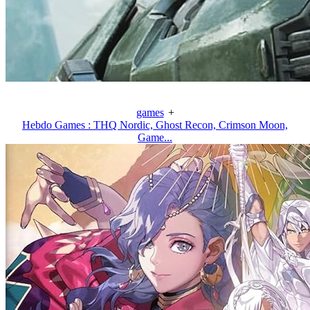
games
+
Hebdo Games : THQ Nordic, Ghost Recon, Crimson Moon,
Game...