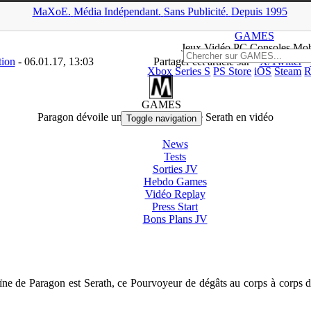
MaXoE.
Média
Indépendant.
▲
Sans Pub
licité
.
Depuis 1995
AMES
>
Downloads
>
PC
>
Paragon dévoile une nouvelle héroïne Se
GAMES
Jeux
Vidéo
PC Consoles Mob
tion
- 06.01.17, 13:03
Partager cet article sur
X/Twitter
Xbox Series S
PS Store
iOS
Steam
R
PC
GAMES
Paragon dévoile une nouvelle héroïne Serath en vidéo
Toggle navigation
News
Tests
Sorties
JV
Hebdo Games
Vidéo
Replay
Press Start
Bons Plans
JV
ïne de Paragon est Serath, ce Pourvoyeur de dégâts au corps à corps do