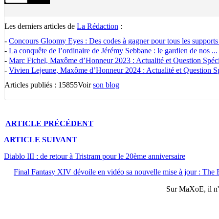
Les derniers articles de
La Rédaction
:
-
Concours Gloomy Eyes : Des codes à gagner pour tous les supports
-
La conquête de l’ordinaire de Jérémy Sebbane : le gardien de nos ...
-
Marc Fichel, Maxôme d’Honneur 2023 : Actualité et Question Spécia
-
Vivien Lejeune, Maxôme d’Honneur 2024 : Actualité et Question Spé
Articles publiés : 15855
Voir
son blog
ARTICLE
PRÉCÉDENT
ARTICLE
SUIVANT
Diablo III : de retour à Tristram pour le 20ème anniversaire
Final Fantasy XIV dévoile en vidéo sa nouvelle mise à jour : The 
Sur
MaXoE
, il 