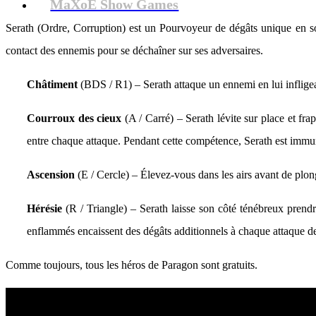
MaXoE Show Games
Serath (Ordre, Corruption) est un Pourvoyeur de dégâts unique en s
contact des ennemis pour se déchaîner sur ses adversaires.
Châtiment
(BDS / R1) – Serath attaque un ennemi en lui infligea
Courroux des cieux
(A / Carré) – Serath lévite sur place et fr
entre chaque attaque. Pendant cette compétence, Serath est immun
Ascension
(E / Cercle) – Élevez-vous dans les airs avant de plong
Hérésie
(R / Triangle) – Serath laisse son côté ténébreux prend
enflammés encaissent des dégâts additionnels à chaque attaque de
Comme toujours, tous les héros de Paragon sont gratuits.