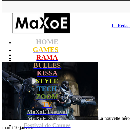
MaXoE
>
G
La Rédac
HOME
GAMES
RAMA
BULLES
KISSA
STYLE
TECH
ZOOM
TV
MaXoE Festival
MaXoE 25 ans !
La nouvelle héro
Festival de Cannes
mardi 10 janvier.