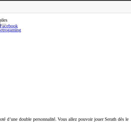
rath en vidéo
iles
Facebook
etrogaming
té d’une double personnalité. Vous allez pouvoir jouer Serath dès le