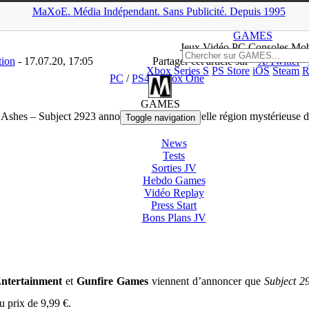
MaXoE.
Média
Indépendant.
▲
Sans Pub
licité
.
Depuis 1995
wnloads
>
PC
>
Remnant: From the Ashes – Subject 2923 annoncé av
GAMES
Jeux
Vidéo
PC Consoles Mob
tion
- 17.07.20, 17:05
Partager cet article sur
X/Twitter
Xbox Series S
PS Store
iOS
Steam
R
PC
/
PS4
/
Xbox One
GAMES
Ashes – Subject 2923 annoncé avec une nouvelle région mystérieuse d
Toggle navigation
News
Tests
Sorties
JV
Hebdo Games
Vidéo
Replay
Press Start
Bons Plans
JV
Entertainment
et
Gunfire Games
viennent d’annoncer que
Subject 2
u prix de 9,99 €.