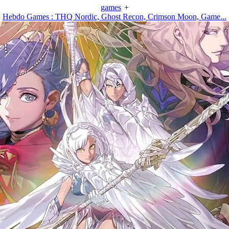
games
+
Hebdo Games : THQ Nordic, Ghost Recon, Crimson Moon, Game...