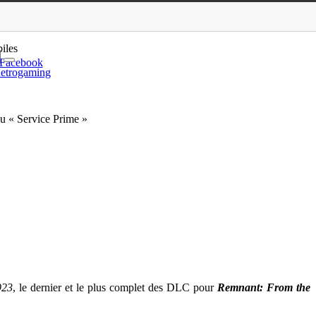
ec une nouvelle région …
iles
Facebook
etrogaming
u « Service Prime »
923
, le dernier et le plus complet des DLC pour
Remnant: From the