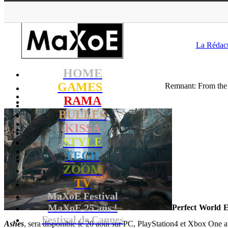
MaXoE
>
GAMES
>
Do
La Rédac
HOME
GAMES
Remnant: From the 
RAMA
BULLES
KISSA
STYLE
TECH
ZOOM
TV
MaXoE Festival
MaXoE 25 ans !
Perfect World 
Festival de Cannes
Ashes
, sera disponible le 20 août sur PC, PlayStation4 et Xbox One a