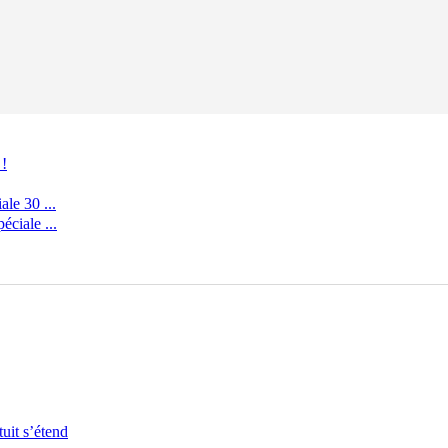
 !
le 30 ...
ciale ...
uit s’étend