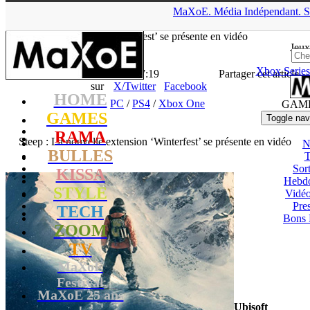
▲
MaXoE.
Média
Indépendant.
S
MaXoE
>
GAMES
>
Downloads
>
PC
>
Steep : La nouvelle
extension ‘Winterfest’ se présente en vidéo
Jeux
Xbox Series
La Rédaction
- 21.04.17, 17:19
Partager cet article
sur
X/Twitter
Facebook
HOME
PC
/
PS4
/
Xbox One
GAM
GAMES
Toggle nav
RAMA
Steep : La nouvelle extension ‘Winterfest’ se présente en vidéo
N
BULLES
T
Sort
KISSA
Hebd
STYLE
Vidé
Pres
TECH
Bons 
ZOOM
TV
MaXoE
Festival
MaXoE 25 ans
Ubisoft
!