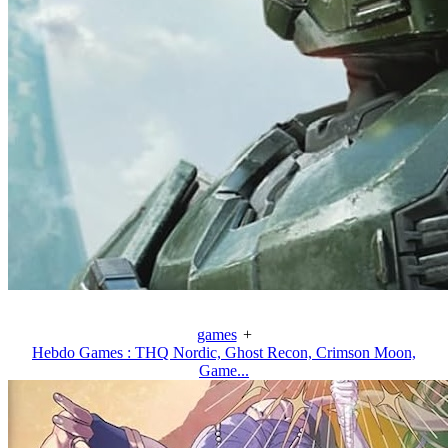
games
+
Hebdo Games : THQ Nordic, Ghost Recon, Crimson Moon,
Game...