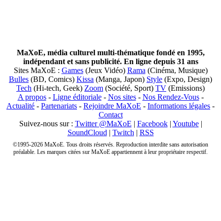
MaXoE, média culturel multi-thématique fondé en 1995,
indépendant et sans publicité. En ligne depuis 31 ans
Sites MaXoE :
Games
(Jeux Vidéo)
Rama
(Cinéma, Musique)
Bulles
(BD, Comics)
Kissa
(Manga, Japon)
Style
(Expo, Design)
Tech
(Hi-tech, Geek)
Zoom
(Société, Sport)
TV
(Emissions)
A propos
-
Ligne éditoriale
-
Nos sites
-
Nos Rendez-Vous
-
Actualité
-
Partenariats
-
Rejoindre MaXoE
-
Informations légales
-
Contact
Suivez-nous sur :
Twitter @MaXoE
|
Facebook
|
Youtube
|
SoundCloud
|
Twitch
|
RSS
©1995-2026 MaXoE. Tous droits réservés. Reproduction interdite sans autorisation
préalable. Les marques citées sur MaXoE appartiennent à leur propriétaire respectif.