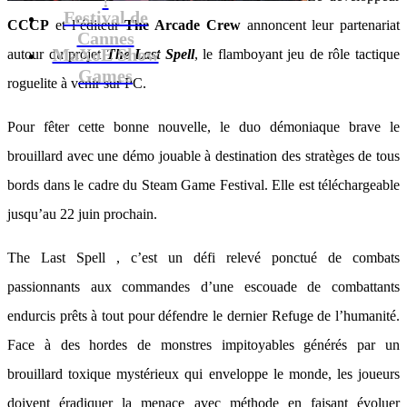
Festival de
CCCP
et l’éditeur
The Arcade Crew
annoncent leur partenariat
Cannes
MaXoE Show
autour du projet
The Last Spell
, le flamboyant jeu de rôle tactique
Games
roguelite à venir sur PC.
Pour fêter cette bonne nouvelle, le duo démoniaque brave le
brouillard avec une démo jouable à destination des stratèges de tous
bords dans le cadre du Steam Game Festival. Elle est téléchargeable
jusqu’au 22 juin prochain.
The Last Spell , c’est un défi relevé ponctué de combats
passionnants aux commandes d’une escouade de combattants
endurcis prêts à tout pour défendre le dernier Refuge de l’humanité.
Face à des hordes de monstres impitoyables générés par un
brouillard toxique mystérieux qui enveloppe le monde, les joueurs
doivent éradiquer la menace avec méthode en faisant évoluer