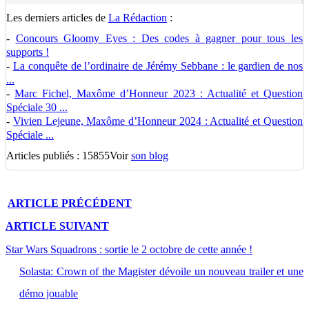
Les derniers articles de
La Rédaction
:
-
Concours Gloomy Eyes : Des codes à gagner pour tous les
supports !
-
La conquête de l’ordinaire de Jérémy Sebbane : le gardien de nos
...
-
Marc Fichel, Maxôme d’Honneur 2023 : Actualité et Question
Spéciale 30 ...
-
Vivien Lejeune, Maxôme d’Honneur 2024 : Actualité et Question
Spéciale ...
Articles publiés : 15855
Voir
son blog
ARTICLE
PRÉCÉDENT
ARTICLE
SUIVANT
Star Wars Squadrons : sortie le 2 octobre de cette année !
Solasta: Crown of the Magister dévoile un nouveau trailer et une
démo jouable