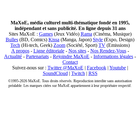
MaXoE, média culturel multi-thématique fondé en 1995,
indépendant et sans publicité. En ligne depuis 31 ans
Sites MaXoE :
Games
(Jeux Vidéo)
Rama
(Cinéma, Musique)
Bulles
(BD, Comics)
Kissa
(Manga, Japon)
Style
(Expo, Design)
Tech
(Hi-tech, Geek)
Zoom
(Société, Sport)
TV
(Emissions)
A propos
-
Ligne éditoriale
-
Nos sites
-
Nos Rendez-Vous
-
Actualité
-
Partenariats
-
Rejoindre MaXoE
-
Informations légales
-
Contact
Suivez-nous sur :
Twitter @MaXoE
|
Facebook
|
Youtube
|
SoundCloud
|
Twitch
|
RSS
©1995-2026 MaXoE. Tous droits réservés. Reproduction interdite sans autorisation
préalable. Les marques citées sur MaXoE appartiennent à leur propriétaire respectif.