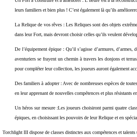
Un Fort à construire et à améliorer : L’heure est à la reconstru
leurs familiers et bien plus ! C’est également là qu’ils améliorer
La Relique de vos rêves : Les Reliques sont des objets extrêmem
dans leur Fort, mais devront choisir celles qu’ils veulent dévelo
De l’équipement épique : Qu’il s’agisse d’armures, d’armes, d
aventuriers se frayent un chemin à travers les donjons et ter
pour compléter leur collection, les joueurs auront également ac
Des familiers à adopter : Avec de nombreuses espèces de toutes 
en leur apprenant de nouvelles compétences et plus résistants en 
Un héros sur mesure :Les joueurs choisiront parmi quatre class
épiques, en choisissant les pouvoirs de leur Relique et en spécia
Torchlight III dispose de classes distinctes aux compétences et talents 