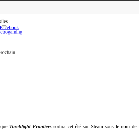
lpha fermée dès le 29 …
iles
Facebook
etrogaming
prochain
 que
Torchlight Frontiers
sortira cet été sur Steam sous le nom de