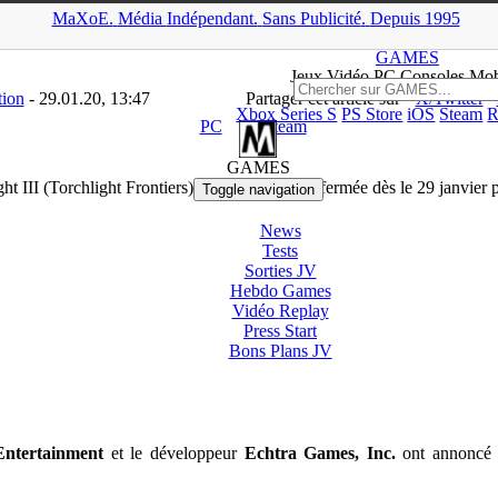
MaXoE.
Média
Indépendant.
▲
Sans Pub
licité
.
Depuis 1995
>
Downloads
>
PC
>
Torchlight III (Torchlight Frontiers) en phase d’a
GAMES
Jeux
Vidéo
PC Consoles Mob
tion
- 29.01.20, 13:47
Partager cet article sur
X/Twitter
Xbox Series S
PS Store
iOS
Steam
R
PC
Steam
GAMES
ght III (Torchlight Frontiers) en phase d’alpha fermée dès le 29 janvier 
Toggle navigation
News
Tests
Sorties
JV
Hebdo Games
Vidéo
Replay
Press Start
Bons Plans
JV
Entertainment
et le développeur
Echtra Games, Inc.
ont annoncé