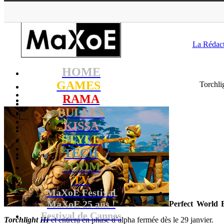
MaXoE
>
GAMES
La Rédac
HOME
GAMES
Torchli
RAMA
BULLES
KISSA
STYLE
TECH
ZOOM
TV
MaXoE Festival
MaXoE 25 ans !
Perfect World 
Festival de Cannes
Torchlight III
et entrera en phase d’alpha fermée dès le 29 janvier.