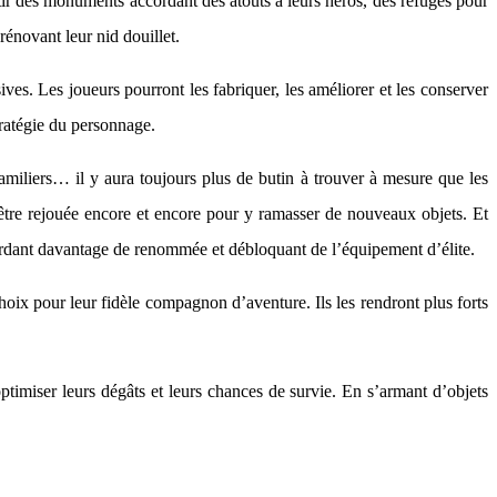
bâtir des monuments accordant des atouts à leurs héros, des refuges pour
rénovant leur nid douillet.
es. Les joueurs pourront les fabriquer, les améliorer et les conserver
tratégie du personnage.
miliers… il y aura toujours plus de butin à trouver à mesure que les
être rejouée encore et encore pour y ramasser de nouveaux objets. Et
ccordant davantage de renommée et débloquant de l’équipement d’élite.
hoix pour leur fidèle compagnon d’aventure. Ils les rendront plus forts
timiser leurs dégâts et leurs chances de survie. En s’armant d’objets