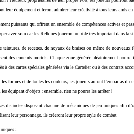
ction ! Heureux propriétaires de leur propre Fort, les joueurs pourront 
ont leur équipement et feront admirer leur créativité à tous leurs amis en 
ent puissants qui offrent un ensemble de compétences actives et passiv
pper avec soin car les Reliques joueront un rôle très important dans la s
e teintures, de recettes, de noyaux de braises ou même de nouveaux fa
rassent des ennemis mortels. Chaque zone générée aléatoirement pourra 
cès à des cartes spéciales générées via le Cartelier ou à des contrats a
les formes et de toutes les couleurs, les joueurs auront l’embarras du c
les équipant d’objets : ensemble, rien ne pourra les arrêter !
es distinctes disposant chacune de mécaniques de jeu uniques afin d’op
lisant leur personnage, ils créeront leur propre style de combat.
uniques :