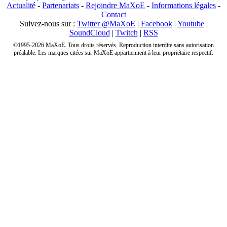
Actualité
-
Partenariats
-
Rejoindre MaXoE
-
Informations légales
-
Contact
Suivez-nous sur :
Twitter @MaXoE
|
Facebook
|
Youtube
|
SoundCloud
|
Twitch
|
RSS
©1995-2026 MaXoE. Tous droits réservés. Reproduction interdite sans autorisation
préalable. Les marques citées sur MaXoE appartiennent à leur propriétaire respectif.