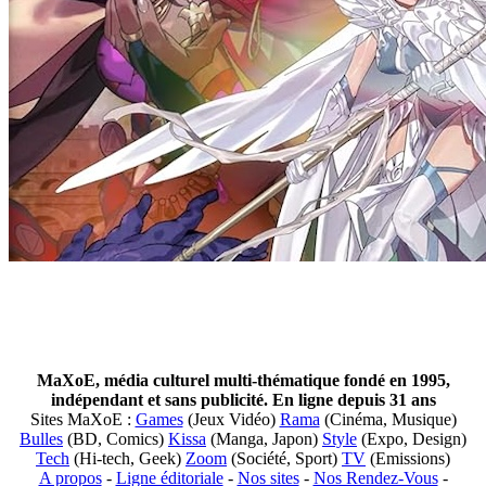
MaXoE, média culturel multi-thématique fondé en 1995,
indépendant et sans publicité. En ligne depuis 31 ans
Sites MaXoE :
Games
(Jeux Vidéo)
Rama
(Cinéma, Musique)
Bulles
(BD, Comics)
Kissa
(Manga, Japon)
Style
(Expo, Design)
Tech
(Hi-tech, Geek)
Zoom
(Société, Sport)
TV
(Emissions)
A propos
-
Ligne éditoriale
-
Nos sites
-
Nos Rendez-Vous
-