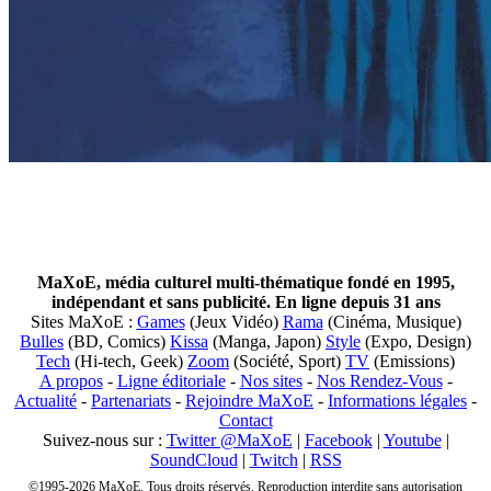
MaXoE, média culturel multi-thématique fondé en 1995,
indépendant et sans publicité. En ligne depuis 31 ans
Sites MaXoE :
Games
(Jeux Vidéo)
Rama
(Cinéma, Musique)
Bulles
(BD, Comics)
Kissa
(Manga, Japon)
Style
(Expo, Design)
Tech
(Hi-tech, Geek)
Zoom
(Société, Sport)
TV
(Emissions)
A propos
-
Ligne éditoriale
-
Nos sites
-
Nos Rendez-Vous
-
Actualité
-
Partenariats
-
Rejoindre MaXoE
-
Informations légales
-
Contact
Suivez-nous sur :
Twitter @MaXoE
|
Facebook
|
Youtube
|
SoundCloud
|
Twitch
|
RSS
©1995-2026 MaXoE. Tous droits réservés. Reproduction interdite sans autorisation