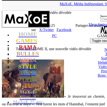
▲
MaXoE.
Média
Indépendant.
S
MaXoE
>
GAMES
>
Downloads
>
PC
>
Total War: ROME II, une
nouvelle vidéo dévoilée
Jeux
Xbox Series
La Rédaction
- 06.08.13, 15:25
Partager cet article
sur
X/Twitter
Facebook
HOME
PC
GAM
GAMES
Toggle nav
RAMA
Total War: ROME II, une nouvelle vidéo dévoilée
N
BULLES
T
Sort
KISSA
Hebd
STYLE
Vidé
Pres
TECH
Bons 
ZOOM
TV
MaXoE
«
Je trouverai un chemin,
Festival
MaXoE 25 ans
ou tracerai le mien
». Tels furent les mots d’Hannibal, l’ennemi juré
!