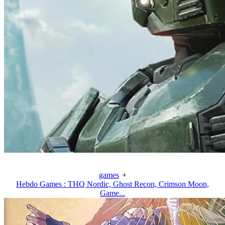
games
+
Hebdo Games : THQ Nordic, Ghost Recon, Crimson Moon,
Game...