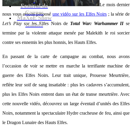
Le mois dernier
Festival de
Cannes
nous vous avions proposé
une vidéo sur les Elfes Noirs
; la série de
MaXoE Show
Let’s Play
sur les Elfes Noirs de
Total War: Warhammer II
se
Games
termine par la violente attaque menée par Malekith le roi sorcier
contre ses ennemis les plus honnis, les Hauts Elfes.
En passant de la carte de campagne au combat, nous avons
l’occasion de voir se mettre en marche la terrifiante machine de
guerre des Elfes Noirs. Leur trait unique, Prouesse Meurtrière,
reflète leur soif de sang insatiable : plus les cadavres s’accumulent,
plus les Elfes Noirs entrent dans un état de transe meurtrière. Avec
cette nouvelle vidéo, découvrez un large éventail d’unités des Elfes
Noirs, notamment la spectaculaire Hydre cracheuse de feu, ainsi que
le Dragon Lunaire des Hauts Elfes.