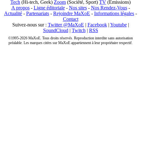
Tech
(Hi-tech, Geek)
Zoom
(Société, Sport)
TV
(Emissions)
A propos
-
Ligne éditoriale
-
Nos sites
-
Nos Rendez-Vous
-
Actualité
-
Partenariats
-
Rejoindre MaXoE
-
Informations légales
-
Contact
Suivez-nous sur :
Twitter @MaXoE
|
Facebook
|
Youtube
|
SoundCloud
|
Twitch
|
RSS
©1995-2026 MaXoE. Tous droits réservés. Reproduction interdite sans autorisation
préalable. Les marques citées sur MaXoE appartiennent à leur propriétaire respectif.