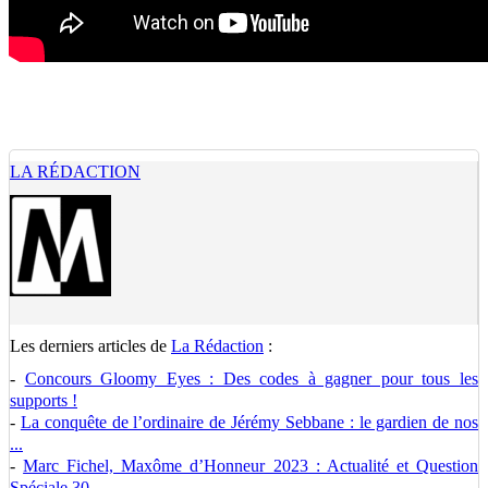
LA RÉDACTION
Les derniers articles de
La Rédaction
:
-
Concours Gloomy Eyes : Des codes à gagner pour tous les
supports !
-
La conquête de l’ordinaire de Jérémy Sebbane : le gardien de nos
...
-
Marc Fichel, Maxôme d’Honneur 2023 : Actualité et Question
Spéciale 30 ...