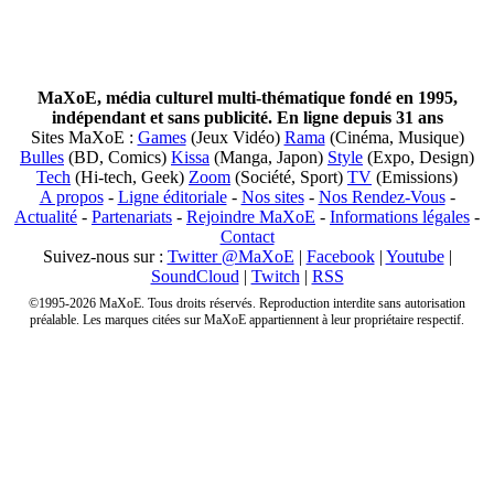
MaXoE, média culturel multi-thématique fondé en 1995,
indépendant et sans publicité. En ligne depuis 31 ans
Sites MaXoE :
Games
(Jeux Vidéo)
Rama
(Cinéma, Musique)
Bulles
(BD, Comics)
Kissa
(Manga, Japon)
Style
(Expo, Design)
Tech
(Hi-tech, Geek)
Zoom
(Société, Sport)
TV
(Emissions)
A propos
-
Ligne éditoriale
-
Nos sites
-
Nos Rendez-Vous
-
Actualité
-
Partenariats
-
Rejoindre MaXoE
-
Informations légales
-
Contact
Suivez-nous sur :
Twitter @MaXoE
|
Facebook
|
Youtube
|
SoundCloud
|
Twitch
|
RSS
©1995-2026 MaXoE. Tous droits réservés. Reproduction interdite sans autorisation
préalable. Les marques citées sur MaXoE appartiennent à leur propriétaire respectif.