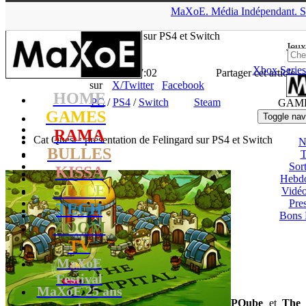
▲
MaXoE.
Média
Indépendant.
S
MaXoE
>
GAMES
>
Downloads
>
PS4
>
Cat Quest : présentation
de Felingard sur PS4 et Switch
Jeux
Xbox Series
La Rédaction
- 12.10.17, 17:02
Partager cet article
sur
X/Twitter
Facebook
HOME
PC
/
PS4
/
Switch
Steam
GAM
GAMES
Toggle nav
RAMA
Cat Quest : présentation de Felingard sur PS4 et Switch
N
BULLES
T
Sort
KISSA
Hebd
STYLE
Vidé
Pres
TECH
Bons 
ZOOM
TV
MaXoE
Festival
MaXoE 25 ans
PQube
et
The
!