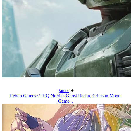
games
+
Hebdo Games : THQ Nordic, Ghost Recon, Crimson Moon,
Game...