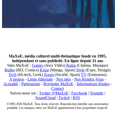
MaXoE, média culturel multi-thématique fondé en 1995,
indépendant et sans publicité. En ligne depuis 31 ans
Sites MaXoE :
Games
(Jeux Vidéo)
Rama
(Cinéma, Musique)
Bulles
(BD, Comics)
Kissa
(Manga, Japon)
Style
(Expo, Design)
Tech
(Hi-tech, Geek)
Zoom
(Société, Sport)
TV
(Emissions)
A propos
-
Ligne éditoriale
-
Nos sites
-
Nos Rendez-Vous
-
Actualité
-
Partenariats
-
Rejoindre MaXoE
-
Informations légales
-
Contact
Suivez-nous sur :
Twitter @MaXoE
|
Facebook
|
Youtube
|
SoundCloud
|
Twitch
|
RSS
©1995-2026 MaXoE. Tous droits réservés. Reproduction interdite sans autorisation
préalable. Les marques citées sur MaXoE appartiennent à leur propriétaire respectif.