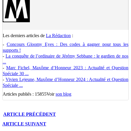
Les derniers articles de
La Rédaction
:
-
Concours Gloomy Eyes : Des codes à gagner pour tous les
supports !
-
La conquête de l’ordinaire de Jérémy Sebbane : le gardien de nos
...
-
Marc Fichel, Maxôme d’Honneur 2023 : Actualité et Question
Spéciale 30 ...
-
Vivien Lejeune, Maxôme d’Honneur 2024 : Actualité et Question
Spéciale ...
Articles publiés : 15855
Voir
son blog
ARTICLE
PRÉCÉDENT
ARTICLE
SUIVANT