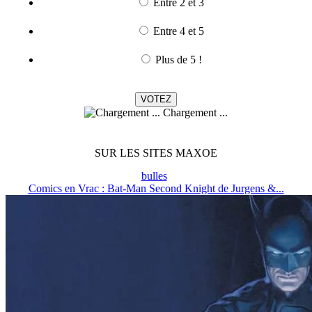
Entre 2 et 3
Entre 4 et 5
Plus de 5 !
Chargement ...
SUR LES SITES MAXOE
bulles
Comics en Vrac : Bat-Man Second Knight de Jurgens &...