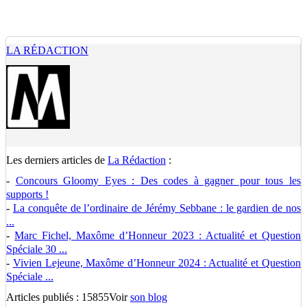
LA RÉDACTION
Les derniers articles de
La Rédaction
:
-
Concours Gloomy Eyes : Des codes à gagner pour tous les
supports !
-
La conquête de l’ordinaire de Jérémy Sebbane : le gardien de nos
...
-
Marc Fichel, Maxôme d’Honneur 2023 : Actualité et Question
Spéciale 30 ...
-
Vivien Lejeune, Maxôme d’Honneur 2024 : Actualité et Question
Spéciale ...
Articles publiés : 15855
Voir
son blog