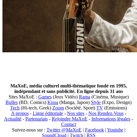
MaXoE, média culturel multi-thématique fondé en 1995,
indépendant et sans publicité. En ligne depuis 31 ans
Sites MaXoE :
Games
(Jeux Vidéo)
Rama
(Cinéma, Musique)
Bulles
(BD, Comics)
Kissa
(Manga, Japon)
Style
(Expo, Design)
Tech
(Hi-tech, Geek)
Zoom
(Société, Sport)
TV
(Emissions)
A propos
-
Ligne éditoriale
-
Nos sites
-
Nos Rendez-Vous
-
Actualité
-
Partenariats
-
Rejoindre MaXoE
-
Informations légales
-
Contact
Suivez-nous sur :
Twitter @MaXoE
|
Facebook
|
Youtube
|
SoundCloud
|
Twitch
|
RSS