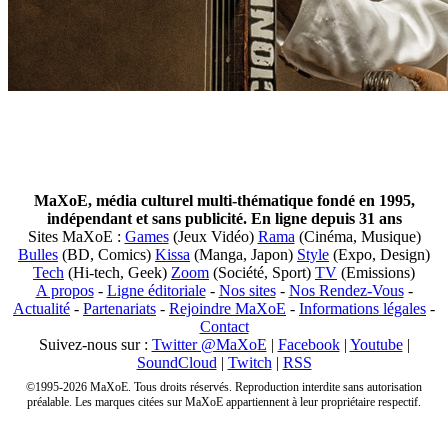
MaXoE, média culturel multi-thématique fondé en 1995,
indépendant et sans publicité. En ligne depuis 31 ans
Sites MaXoE :
Games
(Jeux Vidéo)
Rama
(Cinéma, Musique)
Bulles
(BD, Comics)
Kissa
(Manga, Japon)
Style
(Expo, Design)
Tech
(Hi-tech, Geek)
Zoom
(Société, Sport)
TV
(Emissions)
A propos
-
Ligne éditoriale
-
Nos sites
-
Nos Rendez-Vous
-
Actualité
-
Partenariats
-
Rejoindre MaXoE
-
Informations légales
-
Contact
Suivez-nous sur :
Twitter @MaXoE
|
Facebook
|
Youtube
|
SoundCloud
|
Twitch
|
RSS
©1995-2026 MaXoE. Tous droits réservés. Reproduction interdite sans autorisation
préalable. Les marques citées sur MaXoE appartiennent à leur propriétaire respectif.