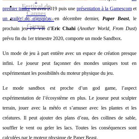
Festival de
premier trailer
en avril 2019 puis une
présentation à la Gamescom
et
Cannes
MaXoE Show
un trailer de gameplay
en décembre dernier,
Paper Beast
, le
Games
prochain jeu PS VR d’
Eric Chahi
(
Another World, From Dust
)
prévu fin du 1er trimestre 2020, comporte un mode Sandbox.
Un mode de jeu à part entière avec un espace de création presque
infini. Le joueur peut façonner des mondes uniques tout en
expérimentant les possibilités du moteur physique du jeu.
Le mode sandbox est proche d’un god game, l’aspect
expérimentation de l’écosystème en plus. Le joueur peut sculpter
terrain, jouer avec la météo et s’amuser avec les plantes et les
créatures. Il peut ajouter des plans d’eau, des collines de sable,
souffler le vent ou geler les lacs. Toutes les conséquences sont
calculées par le moteur physique de Paper Beast.