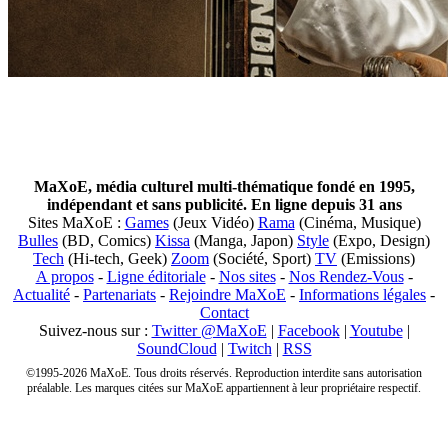
MaXoE, média culturel multi-thématique fondé en 1995,
indépendant et sans publicité. En ligne depuis 31 ans
Sites MaXoE :
Games
(Jeux Vidéo)
Rama
(Cinéma, Musique)
Bulles
(BD, Comics)
Kissa
(Manga, Japon)
Style
(Expo, Design)
Tech
(Hi-tech, Geek)
Zoom
(Société, Sport)
TV
(Emissions)
A propos
-
Ligne éditoriale
-
Nos sites
-
Nos Rendez-Vous
-
Actualité
-
Partenariats
-
Rejoindre MaXoE
-
Informations légales
-
Contact
Suivez-nous sur :
Twitter @MaXoE
|
Facebook
|
Youtube
|
SoundCloud
|
Twitch
|
RSS
©1995-2026 MaXoE. Tous droits réservés. Reproduction interdite sans autorisation
préalable. Les marques citées sur MaXoE appartiennent à leur propriétaire respectif.