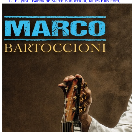
La Playlist : Bartok de Marco Bartoccioni, James Ellis Ford,...