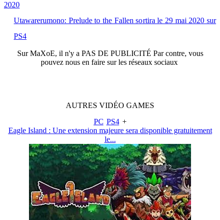
2020
Utawarerumono: Prelude to the Fallen sortira le 29 mai 2020 sur
PS4
Sur
MaXoE
, il n'y a
PAS DE PUBLICITÉ
Par contre, vous
pouvez nous en faire sur les réseaux sociaux
AUTRES
VIDÉO
GAMES
PC
PS4
+
Eagle Island : Une extension majeure sera disponible gratuitement
le...