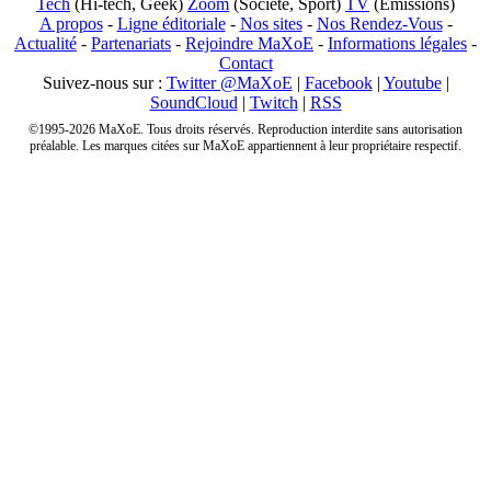
Tech
(Hi-tech, Geek)
Zoom
(Société, Sport)
TV
(Emissions)
A propos
-
Ligne éditoriale
-
Nos sites
-
Nos Rendez-Vous
-
Actualité
-
Partenariats
-
Rejoindre MaXoE
-
Informations légales
-
Contact
Suivez-nous sur :
Twitter @MaXoE
|
Facebook
|
Youtube
|
SoundCloud
|
Twitch
|
RSS
©1995-2026 MaXoE. Tous droits réservés. Reproduction interdite sans autorisation
préalable. Les marques citées sur MaXoE appartiennent à leur propriétaire respectif.