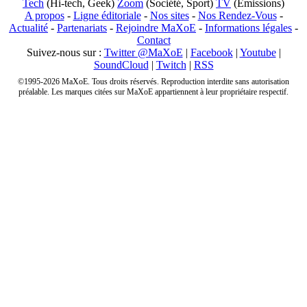
Tech
(Hi-tech, Geek)
Zoom
(Société, Sport)
TV
(Emissions)
A propos
-
Ligne éditoriale
-
Nos sites
-
Nos Rendez-Vous
-
Actualité
-
Partenariats
-
Rejoindre MaXoE
-
Informations légales
-
Contact
Suivez-nous sur :
Twitter @MaXoE
|
Facebook
|
Youtube
|
SoundCloud
|
Twitch
|
RSS
©1995-2026 MaXoE. Tous droits réservés. Reproduction interdite sans autorisation
préalable. Les marques citées sur MaXoE appartiennent à leur propriétaire respectif.