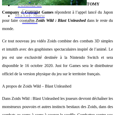
TOMY
Festival de
Cannes
Company
et
Outright Games
répondent à l’appel lancé du Japon
MaXoE Show
pour faire connaître
Zoids Wild : Blast Unleashed
dans le reste du
Games
monde.
Ce tout nouveau jeu vidéo Zoids combine des combats 3D simples
et intuitifs avec des graphismes spectaculaires inspiré de l’animé. Le
jeu est une exclusivité destinée à la Nintendo Switch et sera
disponible le 16 octobre 2020. Just for Games sera le distributeur
officiel de la version physique du jeu sur le territoire français.
A propos de Zoids Wild – Blast Unleashed
Dans Zoids Wild : Blast Unleashed les joueurs devront déchaîner les
monstrueux pouvoirs et autres instincts bestiaux des Zoids, dans des
combats au corps-à-corps à couper le souffle. Combattez contre vos