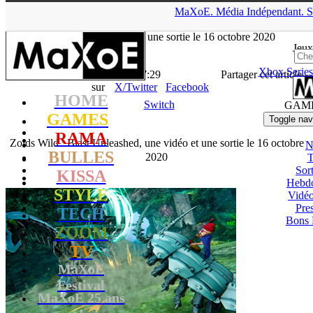
▲
MaXoE.
Média
Indépendant.
S
MaXoE
>
GAMES
>
Downloads
>
Switch
>
Zoids Wild : Blast
Unleashed, une vidéo et une sortie le 16 octobre 2020
Jeux
Xbox Series
La Rédaction
- 10.07.20, 17:29
Partager cet article
sur
X/Twitter
Facebook
HOME
Switch
GAM
GAMES
Toggle nav
RAMA
Zoids Wild : Blast Unleashed, une vidéo et une sortie le 16 octobre
N
BULLES
2020
T
Sort
KISSA
Hebd
STYLE
Vidé
Pres
TECH
Bons 
ZOOM
TV
MaXoE
Festival
MaXoE 25 ans
!