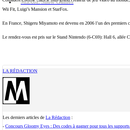
MaXoE Show Games
Wii Fit, Luigi’s Mansion et StarFox.
En France, Shigeru Miyamoto est devenu en 2006 l’un des premiers créa
Le rendez-vous est pris sur le Stand Nintendo (6-C69): Hall 6, allée C
LA RÉDACTION
Les derniers articles de
La Rédaction
:
-
Concours Gloomy Eyes : Des codes à gagner pour tous les supports