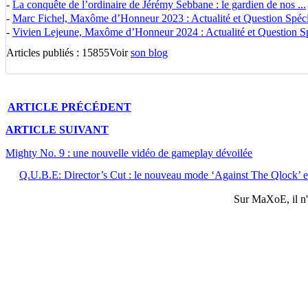
-
La conquête de l’ordinaire de Jérémy Sebbane : le gardien de nos ...
-
Marc Fichel, Maxôme d’Honneur 2023 : Actualité et Question Spécia
-
Vivien Lejeune, Maxôme d’Honneur 2024 : Actualité et Question Spé
Articles publiés : 15855
Voir
son blog
ARTICLE
PRÉCÉDENT
ARTICLE
SUIVANT
Mighty No. 9 : une nouvelle vidéo de gameplay dévoilée
Q.U.B.E: Director’s Cut : le nouveau mode ‘Against The Qlock’ e
Sur
MaXoE
, il 