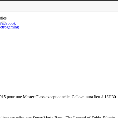
Japan Expo 2015
iles
Facebook
etrogaming
2015 pour une Master Class exceptionnelle. Celle-ci aura lieu à 13H30
s licences telles que Super Mario Bros., The Legend of Zelda, Pikmin,