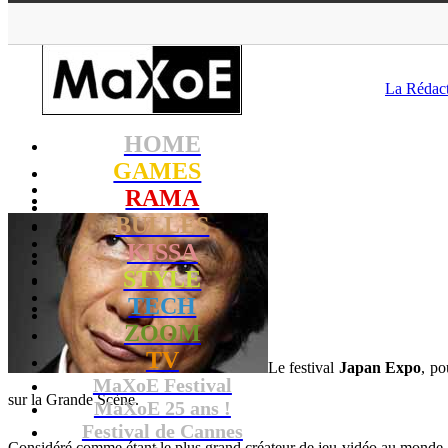
MaXoE
>
GA
La Rédac
HOME
GAMES
RAMA
BULLES
KISSA
STYLE
TECH
ZOOM
TV
Le festival
Japan Expo
, po
MaXoE Festival
sur la Grande Scène.
MaXoE 25 ans !
Festival de Cannes
Considéré comme étant le plus grand créateur de jeu vidéo au monde, 