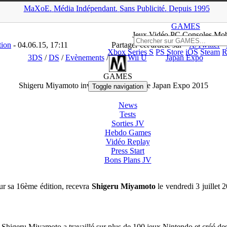
MaXoE.
Média
Indépendant.
▲
Sans Pub
licité
.
Depuis 1995
MES
>
Downloads
>
3DS
>
Shigeru Miyamoto invité exceptionnel de 
GAMES
Jeux
Vidéo
PC Consoles Mob
tion
- 04.06.15, 17:11
Partager cet article sur
X/Twitter
Xbox Series S
PS Store
iOS
Steam
R
3DS
/
DS
/
Evènements
/
Wii
/
Wii U
Japan Expo
GAMES
Shigeru Miyamoto invité exceptionnel de Japan Expo 2015
Toggle navigation
News
Tests
Sorties
JV
Hebdo Games
Vidéo
Replay
Press Start
Bons Plans
JV
ur sa 16ème édition, recevra
Shigeru Miyamoto
le vendredi 3 juillet 
Shigeru Miyamoto a travaillé sur plus de 100 jeux Nintendo et créé de