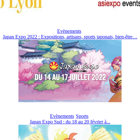
Evènements
Japan Expo 2022 : Expositions, artisans, sports japonais, bien-être…
Evènements
Sports
Japan Expo Sud : du 18 au 20 février à...