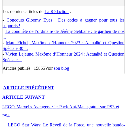
Les derniers articles de
La Rédaction
:
-
Concours Gloomy Eyes : Des codes à gagner pour tous les
supports !
-
La conquête de l’ordinaire de Jérémy Sebbane : le gardien de nos
...
-
Marc Fichel, Maxôme d’Honneur 2023 : Actualité et Question
Spéciale 30 ...
-
Vivien Lejeune, Maxôme d’Honneur 2024 : Actualité et Question
Spéciale ...
Articles publiés : 15855
Voir
son blog
ARTICLE
PRÉCÉDENT
ARTICLE
SUIVANT
LEGO Marvel’s Avengers : le Pack Ant-Man gratuit sur PS3 et
PS4
LEGO Star Wars: Le Réveil de la Force, une nouvelle bande-