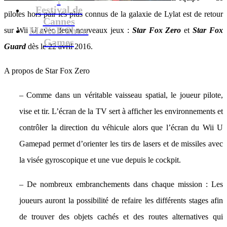
Festival de
pilotes hors pair les plus connus de la galaxie de Lylat est de retour
Cannes
MaXoE Show
sur Wii U avec deux nouveaux jeux :
Star Fox Zero
et
Star Fox
Games
Guard
dès le 22 avril 2016.
A propos de Star Fox Zero
– Comme dans un véritable vaisseau spatial, le joueur pilote,
vise et tir. L’écran de la TV sert à afficher les environnements et
contrôler la direction du véhicule alors que l’écran du Wii U
Gamepad permet d’orienter les tirs de lasers et de missiles avec
la visée gyroscopique et une vue depuis le cockpit.
– De nombreux embranchements dans chaque mission : Les
joueurs auront la possibilité de refaire les différents stages afin
de trouver des objets cachés et des routes alternatives qui