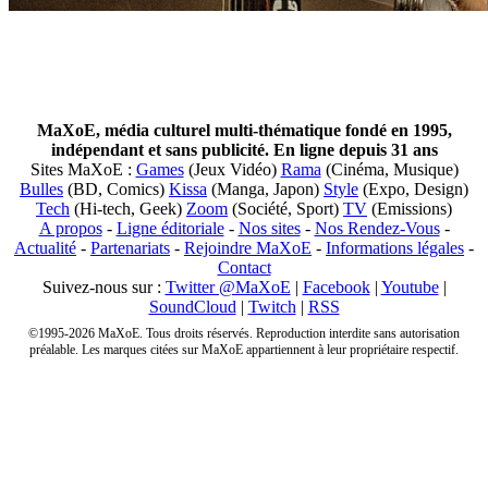
MaXoE, média culturel multi-thématique fondé en 1995,
indépendant et sans publicité. En ligne depuis 31 ans
Sites MaXoE :
Games
(Jeux Vidéo)
Rama
(Cinéma, Musique)
Bulles
(BD, Comics)
Kissa
(Manga, Japon)
Style
(Expo, Design)
Tech
(Hi-tech, Geek)
Zoom
(Société, Sport)
TV
(Emissions)
A propos
-
Ligne éditoriale
-
Nos sites
-
Nos Rendez-Vous
-
Actualité
-
Partenariats
-
Rejoindre MaXoE
-
Informations légales
-
Contact
Suivez-nous sur :
Twitter @MaXoE
|
Facebook
|
Youtube
|
SoundCloud
|
Twitch
|
RSS
©1995-2026 MaXoE. Tous droits réservés. Reproduction interdite sans autorisation
préalable. Les marques citées sur MaXoE appartiennent à leur propriétaire respectif.