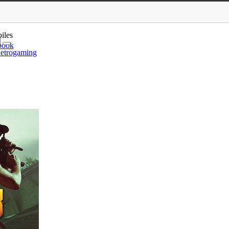
play du multi
iles
book
etrogaming