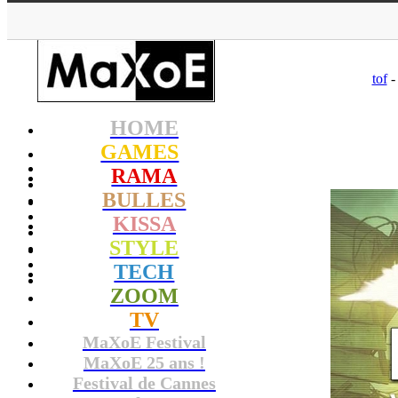
MaXoE
>
G
tof
-
HOME
GAMES
RAMA
BULLES
KISSA
STYLE
TECH
ZOOM
TV
MaXoE Festival
MaXoE 25 ans !
Festival de Cannes