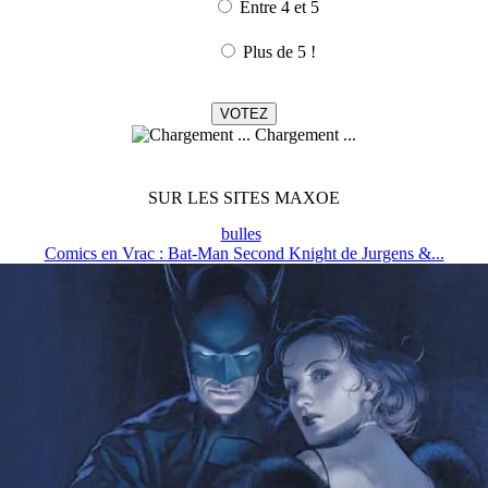
Entre 4 et 5
Plus de 5 !
Chargement ...
SUR LES SITES MAXOE
bulles
Comics en Vrac : Bat-Man Second Knight de Jurgens &...