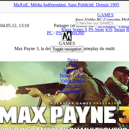
MaXoE.
Média
Indépendant.
▲
Sans Pub
licité
.
Depuis 1995
AMES
>
Downloads
>
PC
>
Max Payne 3, la deuxième vidéo du game
GAMES
Jeux
Vidéo
PC Consoles Mob
 04.05.12, 13:10
Partager cet article sur
X/Twitter
Face
Xbox Series S
PS Store
iOS
Steam
R
PC
/
PS3
/
Xbox360
GAMES
Max Payne 3, la deuxième vidéo du gameplay du multi
Toggle navigation
News
Tests
Sorties
JV
Hebdo Games
Vidéo
Replay
Press Start
Bons Plans
JV