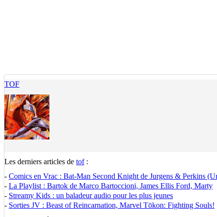
TOF
Les derniers articles de
tof
:
-
Comics en Vrac : Bat-Man Second Knight de Jurgens & Perkins (U
-
La Playlist : Bartok de Marco Bartoccioni, James Ellis Ford, Marty
-
Streamy Kids : un baladeur audio pour les plus jeunes
-
Sorties JV : Beast of Reincarnation, Marvel Tōkon: Fighting Souls!