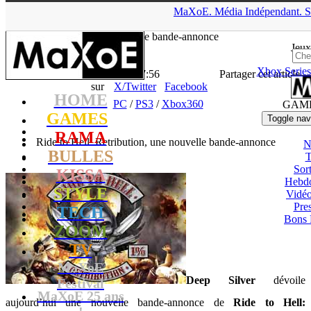
▲
MaXoE.
Média
Indépendant.
S
MaXoE
>
GAMES
>
Downloads
>
PC
>
Ride to Hell: Retribution,
une nouvelle bande-annonce
Jeux
Xbox Series
La Rédaction
- 18.04.13, 17:56
Partager cet article
sur
X/Twitter
Facebook
HOME
PC
/
PS3
/
Xbox360
GAM
GAMES
Toggle nav
RAMA
Ride to Hell: Retribution, une nouvelle bande-annonce
N
BULLES
T
Sort
KISSA
Hebd
STYLE
Vidé
Pres
TECH
Bons 
ZOOM
TV
MaXoE
Deep Silver
dévoile
Festival
MaXoE 25 ans
aujourd’hui une nouvelle bande-annonce de
Ride to Hell:
!