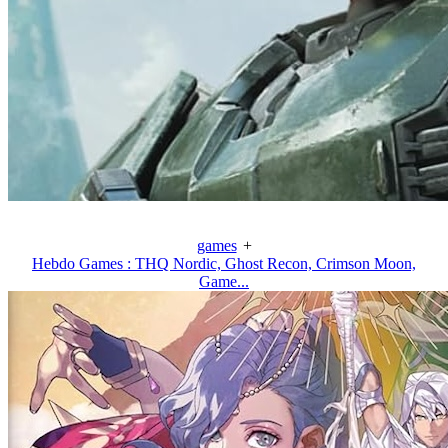
games
+
Hebdo Games : THQ Nordic, Ghost Recon, Crimson Moon,
Game...