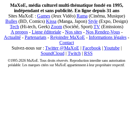
MaXoE, média culturel multi-thématique fondé en 1995,
indépendant et sans publicité. En ligne depuis 31 ans
Sites MaXoE :
Games
(Jeux Vidéo)
Rama
(Cinéma, Musique)
Bulles
(BD, Comics)
Kissa
(Manga, Japon)
Style
(Expo, Design)
Tech
(Hi-tech, Geek)
Zoom
(Société, Sport)
TV
(Emissions)
A propos
-
Ligne éditoriale
-
Nos sites
-
Nos Rendez-Vous
-
Actualité
-
Partenariats
-
Rejoindre MaXoE
-
Informations légales
-
Contact
Suivez-nous sur :
Twitter @MaXoE
|
Facebook
|
Youtube
|
SoundCloud
|
Twitch
|
RSS
©1995-2026 MaXoE. Tous droits réservés. Reproduction interdite sans autorisation
préalable. Les marques citées sur MaXoE appartiennent à leur propriétaire respectif.