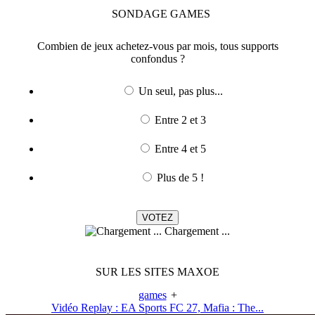
SONDAGE
GAMES
Combien de jeux achetez-vous par mois, tous supports
confondus ?
Un seul, pas plus...
Entre 2 et 3
Entre 4 et 5
Plus de 5 !
Chargement ...
SUR LES SITES MAXOE
games
+
Vidéo Replay : EA Sports FC 27, Mafia : The...