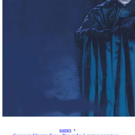
games
+