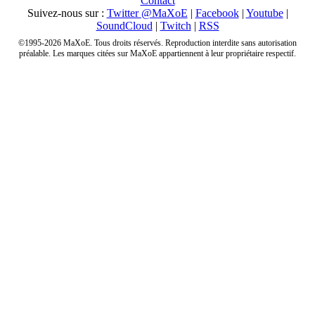
Contact
Suivez-nous sur :
Twitter @MaXoE
|
Facebook
|
Youtube
|
SoundCloud
|
Twitch
|
RSS
©1995-2026 MaXoE. Tous droits réservés. Reproduction interdite sans autorisation
préalable. Les marques citées sur MaXoE appartiennent à leur propriétaire respectif.