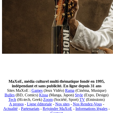
MaXoE, média culturel multi-thématique fondé en 1995,
indépendant et sans publicité. En ligne depuis 31 ans
Sites MaXoE :
Games
(Jeux Vidéo)
Rama
(Cinéma, Musique)
Bulles
(BD, Comics)
Kissa
(Manga, Japon)
Style
(Expo, Design)
Tech
(Hi-tech, Geek)
Zoom
(Société, Sport)
TV
(Emissions)
A propos
-
Ligne éditoriale
-
Nos sites
-
Nos Rendez-Vous
-
Actualité
-
Partenariats
-
Rejoindre MaXoE
-
Informations légales
-