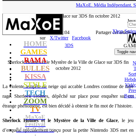
▲
MaXoE.
Média
Indépendant.
S
MaXoE
>
GAMES
>
News
>
3DS
>
Sherlock Holmes et le
Mystère de la Ville de Glace sur 3DS fin octobre 2012
Jeux
Xbox Series
La Rédaction
- 17.09.12, 11:04
Partager cet article
sur
X/Twitter
Facebook
HOME
3DS
GAM
GAMES
Toggle nav
RAMA
Sherlock Holmes et le Mystère de la Ville de Glace sur 3DS fin
N
BULLES
octobre 2012
T
Sort
KISSA
Hebd
STYLE
Vidé
La violente tempête de neige qui accable Londres continue de faire
Pres
TECH
Bons 
rage. Sherlock Holmes, dépêché sur place pour enquêter sur cet
ZOOM
étrange phénomène, est bien décidé à obtenir le fin mot de l’histoire.
TV
MaXoE
Sherlock Holmes et le Mystère de la Ville de Glace
, le jeu
Festival
MaXoE 25 ans
d’enquête spécialement conçu pour la petite Nintendo 3DS met en
!