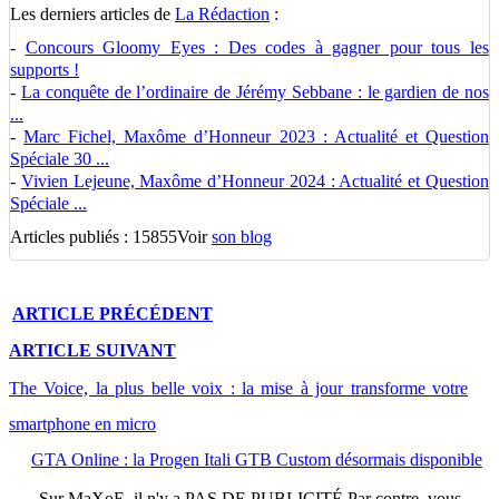
Les derniers articles de
La Rédaction
:
-
Concours Gloomy Eyes : Des codes à gagner pour tous les
supports !
-
La conquête de l’ordinaire de Jérémy Sebbane : le gardien de nos
...
-
Marc Fichel, Maxôme d’Honneur 2023 : Actualité et Question
Spéciale 30 ...
-
Vivien Lejeune, Maxôme d’Honneur 2024 : Actualité et Question
Spéciale ...
Articles publiés : 15855
Voir
son blog
ARTICLE
PRÉCÉDENT
ARTICLE
SUIVANT
The Voice, la plus belle voix : la mise à jour transforme votre
smartphone en micro
GTA Online : la Progen Itali GTB Custom désormais disponible
Sur
MaXoE
, il n'y a
PAS DE PUBLICITÉ
Par contre, vous