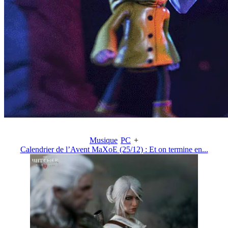
Musique
PC
+
Calendrier de l’Avent MaXoE (25/12) : Et on termine en...