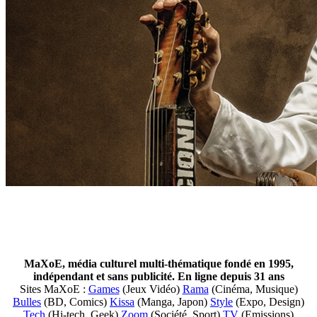
MaXoE, média culturel multi-thématique fondé en 1995,
indépendant et sans publicité. En ligne depuis 31 ans
Sites MaXoE :
Games
(Jeux Vidéo)
Rama
(Cinéma, Musique)
Bulles
(BD, Comics)
Kissa
(Manga, Japon)
Style
(Expo, Design)
Tech
(Hi-tech, Geek)
Zoom
(Société, Sport)
TV
(Emissions)