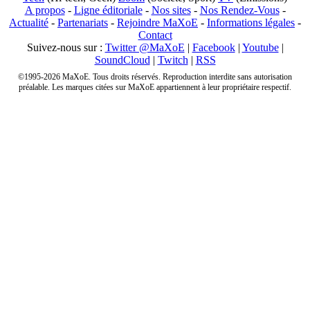
A propos
-
Ligne éditoriale
-
Nos sites
-
Nos Rendez-Vous
-
Actualité
-
Partenariats
-
Rejoindre MaXoE
-
Informations légales
-
Contact
Suivez-nous sur :
Twitter @MaXoE
|
Facebook
|
Youtube
|
SoundCloud
|
Twitch
|
RSS
©1995-2026 MaXoE. Tous droits réservés. Reproduction interdite sans autorisation
préalable. Les marques citées sur MaXoE appartiennent à leur propriétaire respectif.