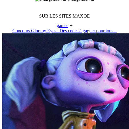
SUR LES SITES MAXOE
games
+
Concours Gloomy Eyes : Des codes à gagner pour tous...