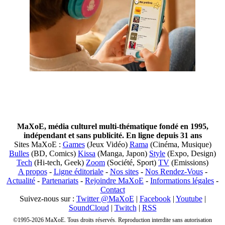
MaXoE, média culturel multi-thématique fondé en 1995,
indépendant et sans publicité. En ligne depuis 31 ans
Sites MaXoE :
Games
(Jeux Vidéo)
Rama
(Cinéma, Musique)
Bulles
(BD, Comics)
Kissa
(Manga, Japon)
Style
(Expo, Design)
Tech
(Hi-tech, Geek)
Zoom
(Société, Sport)
TV
(Emissions)
A propos
-
Ligne éditoriale
-
Nos sites
-
Nos Rendez-Vous
-
Actualité
-
Partenariats
-
Rejoindre MaXoE
-
Informations légales
-
Contact
Suivez-nous sur :
Twitter @MaXoE
|
Facebook
|
Youtube
|
SoundCloud
|
Twitch
|
RSS
©1995-2026 MaXoE. Tous droits réservés. Reproduction interdite sans autorisation