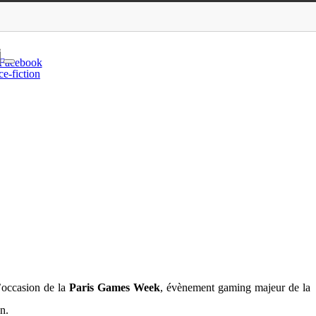
ariat 100% gaming
e
Facebook
ce-fiction
l’occasion de la
Paris Games Week
, évènement gaming majeur de la
n.