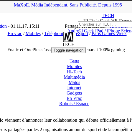
MaXoE.
Média
Indépendant.
▲
Sans Pub
licité
.
Depuis 1995
ES
>
News
>
Mobiles
>
Fnatic et OnePlus s’associent pour un parten
TECH
Hi-Tech Geek VR Espac
tion
- 01.11.17, 15:11
Partager cet article sur
X/Twitter
Androïd
Geek
iPad / iPhone
Scien
En vrac
/
Mobiles
/
Téléphonie
eSport
/
Paris Games Week
TECH
Fnatic et OnePlus s’associent pour un partenariat 100% gaming
Toggle navigation
Tests
Mobiles
Hi-Tech
Multimédia
Matos
Internet
Gadgets
En Vrac
Robots /
Espace
ic
viennent d’annoncer leur collaboration qui débute officiellement à 
urs partagées par les 2 organisations autour du sport et de la compétitio