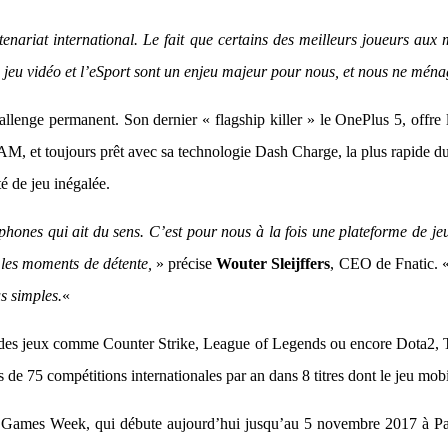
tenariat international. Le fait que certains des meilleurs joueurs aux
 jeu vidéo et l’eSport sont un enjeu majeur pour nous, et nous ne ména
llenge permanent. Son dernier « flagship killer » le OnePlus 5, offre 
 toujours prêt avec sa technologie Dash Charge, la plus rapide du m
é de jeu inégalée.
ones qui ait du sens. C’est pour nous à la fois une plateforme de j
t les moments de détente,
» précise
Wouter Sleijffers
, CEO de Fnatic. 
s simples.
«
ur des jeux comme Counter Strike, League of Legends ou encore Dota2,
us de 75 compétitions internationales par an dans 8 titres dont le jeu mob
 Games Week, qui débute aujourd’hui jusqu’au 5 novembre 2017 à Paris