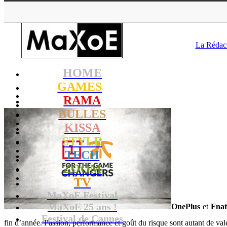
MaXoE
>
GAM
La Rédac
HOME
GAMES
RAMA
BULLES
KISSA
STYLE
TECH
ZOOM
TV
MaXoE Festival
MaXoE 25 ans !
OnePlus
et
Fnat
Festival de Cannes
fin d’année. Passion, performance et goût du risque sont autant de vale