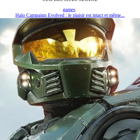
games
Halo Campaign Evolved : le plaisir est intact et même...