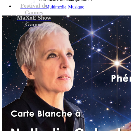
Festival de
Multimédia
Musique
Cannes
MaXoE Show
Games