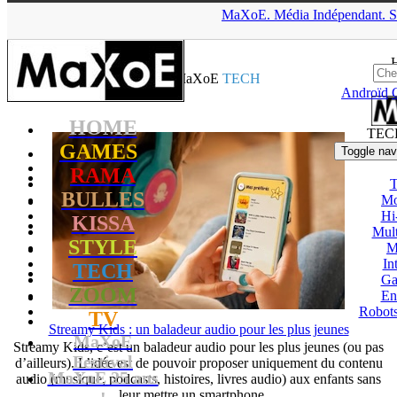
▲
MaXoE.
Média
Indépendant.
S
MaXoE
>
TECH
>
News
News MaXoE
TECH
Androïd
HOME
TEC
GAMES
Toggle nav
RAMA
T
BULLES
Mo
Hi
KISSA
Mul
STYLE
M
In
TECH
Ga
ZOOM
En
Robots
TV
Streamy Kids : un baladeur audio pour les plus jeunes
MaXoE
Streamy Kids, c’est un baladeur audio pour les plus jeunes (ou pas
Festival
d’ailleurs). L’idée est de pouvoir proposer uniquement du contenu
MaXoE 25 ans
audio (musique, podcasts, histoires, livres audio) aux enfants sans
leur mettre un smartphone ...
!