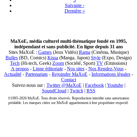
Suivante ›
Dernière »
MaXoE, média culturel multi-thématique fondé en 1995,
indépendant et sans publicité. En ligne depuis 31 ans
Sites MaXoE :
Games
(Jeux Vidéo)
Rama
(Cinéma, Musique)
Bulles
(BD, Comics)
Kissa
(Manga, Japon)
Style
(Expo, Design)
Tech
(Hi-tech, Geek)
Zoom
(Société, Sport)
TV
(Emissions)
A propos
-
Ligne éditoriale
-
Nos sites
-
Nos Rendez-Vous
-
Actualité
-
Partenariats
-
Rejoindre MaXoE
-
Informations légales
-
Contact
Suivez-nous sur :
Twitter @MaXoE
|
Facebook
|
Youtube
|
SoundCloud
|
Twitch
|
RSS
©1995-2026 MaXoE. Tous droits réservés. Reproduction interdite sans autorisation
préalable. Les marques citées sur MaXoE appartiennent à leur propriétaire respectif.