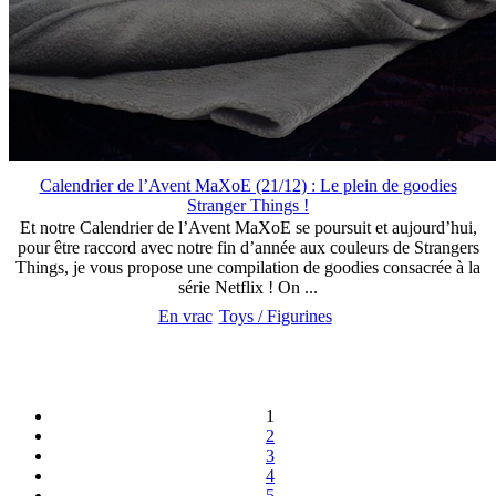
Calendrier de l’Avent MaXoE (21/12) : Le plein de goodies
Stranger Things !
Et notre Calendrier de l’Avent MaXoE se poursuit et aujourd’hui,
pour être raccord avec notre fin d’année aux couleurs de Strangers
Things, je vous propose une compilation de goodies consacrée à la
série Netflix ! On ...
En vrac
Toys / Figurines
1
2
3
4
5