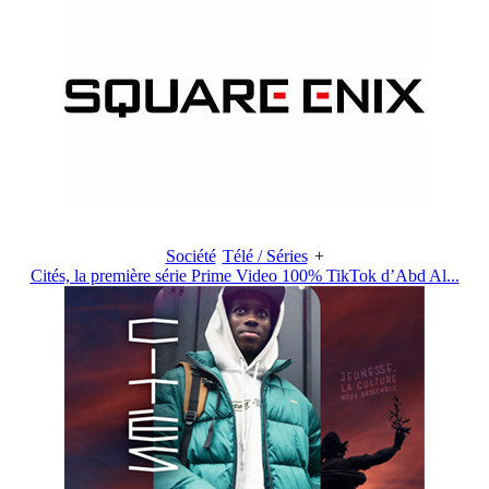
Société
Télé / Séries
+
Cités, la première série Prime Video 100% TikTok d’Abd Al...