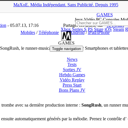
MaXoE.
Média
Indépendant.
▲
Sans Pub
licité
.
Depuis 1995
>
News
>
Mobiles
>
SongRush, le runner-musical de BulkyPix, sur Sma
GAMES
Jeux
Vidéo
PC Consoles Mob
tion
- 05.07.13, 17:16
Partager cet article sur
X/Twitter
Xbox Series S
PS Store
iOS
Steam
R
Mobiles
/
Téléphonie
Androïd
/
iPad/iPhone
GAMES
SongRush, le runner-musical de BulkyPix, sur Smartphones et tablette
Toggle navigation
News
Tests
Sorties
JV
Hebdo Games
Vidéo
Replay
Press Start
Bons Plans
JV
 trombe avec sa dernière production interne :
SongRush
, un runner mu
nt ensuite automatiquement générés par la mélodie. Prenez le contrôle d’ 