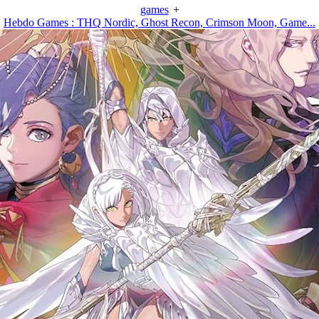
games
+
Hebdo Games : THQ Nordic, Ghost Recon, Crimson Moon, Game...