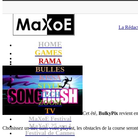
MaXoE
>
GAMES
La Rédac
HOME
GAMES
RAMA
BULLES
KISSA
STYLE
TECH
ZOOM
TV
Cet été,
BulkyPix
revient en
MaXoE Festival
MaXoE 25 ans !
Choisissez un titre dans votre playlist, les obstacles de la course sero
Festival de Cannes