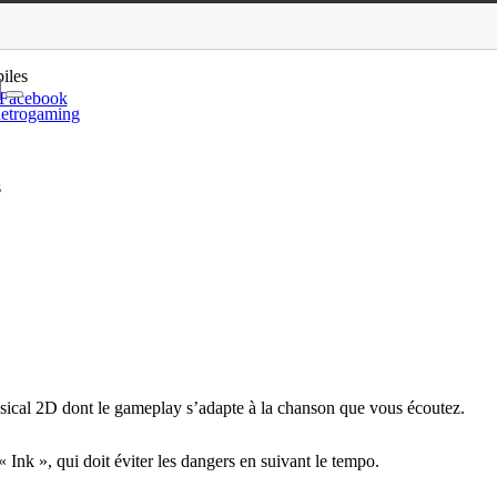
rtphones et tablettes
iles
Facebook
etrogaming
s
sical 2D dont le gameplay s’adapte à la chanson que vous écoutez.
« Ink », qui doit éviter les dangers en suivant le tempo.